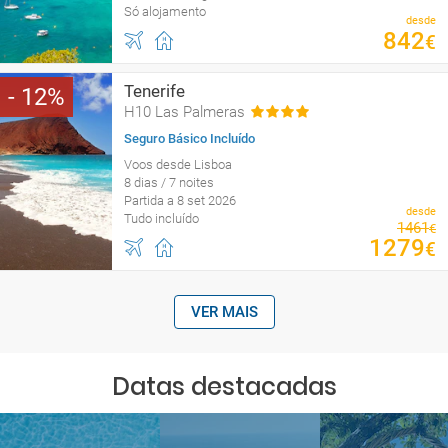
Só alojamento
desde
842
€
Tenerife
12
H10 Las Palmeras
Seguro Básico Incluído
Voos desde Lisboa
8 dias / 7 noites
Partida a 8 set 2026
desde
Tudo incluído
1461
€
1279
€
VER MAIS
Datas destacadas