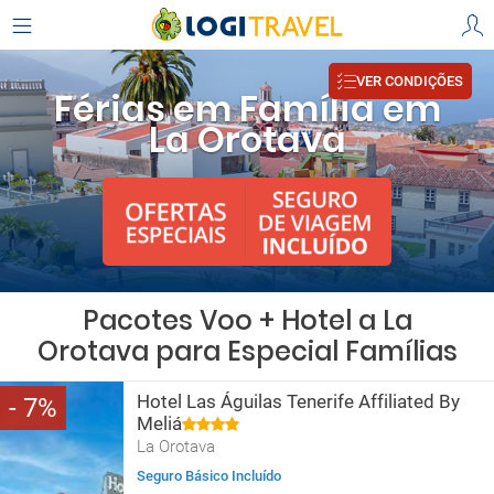
VER CONDIÇÕES
Férias em Família em
La Orotava
Pacotes Voo + Hotel a La
Orotava para Especial Famílias
Hotel Las Águilas Tenerife Affiliated By
7
Meliá
La Orotava
Seguro Básico Incluído