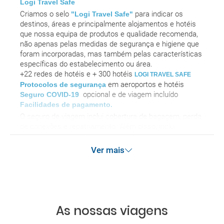
Logi Travel Safe
Criamos o selo
para indicar os
"Logi Travel Safe"
destinos, áreas e principalmente alojamentos e hotéis
que nossa equipa de produtos e qualidade recomenda,
não apenas pelas medidas de segurança e higiene que
foram incorporadas, mas também pelas características
específicas do estabelecimento ou área.
+22 redes de hotéis e + 300 hotéis
LOGI TRAVEL SAFE
em aeroportos e hotéis
Protocolos de segurança
opcional
e de viagem incluído
Seguro COVID-19
Facilidades de pagamento.
O seguro de viagem inclui cobertura de bagagem, perda
de conexões e repatriamento. Além disso, inclui
despesas médicas, bem como despesas de
cancelamento por terrorismo e / ou desastres naturais
Ver mais
de até € 3.000 no exterior. Esse seguro garante
assistência básica no destino, mas não se esqueça de
que, se deseja reforçar essa assistência, deve adicionar
outros seguros opcionais à sua compra (pode
selecioná-los antes de confirmar sua reserva).
As nossas viagens