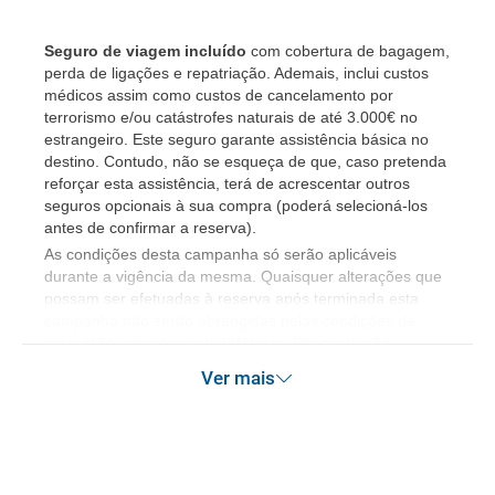
Seguro de viagem incluído
com cobertura de bagagem,
perda de ligações e repatriação. Ademais, inclui custos
médicos assim como custos de cancelamento por
terrorismo e/ou catástrofes naturais de até 3.000€ no
estrangeiro. Este seguro garante assistência básica no
destino. Contudo, não se esqueça de que, caso pretenda
reforçar esta assistência, terá de acrescentar outros
seguros opcionais à sua compra (poderá selecioná-los
antes de confirmar a reserva).
​As condições desta campanha só serão aplicáveis
durante a vigência da mesma. Quaisquer alterações que
possam ser efetuadas à reserva após terminada esta
campanha não serão abrangidas pelas condições de
promoção anteriormente referidas. Desconto não
acumulável.
Ver mais