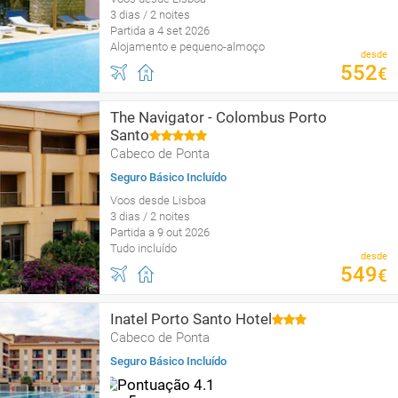
3 dias / 2 noites
Partida a 4 set 2026
Alojamento e pequeno-almoço
desde
552
€
The Navigator - Colombus Porto
Santo
Cabeco de Ponta
Seguro Básico Incluído
Voos desde Lisboa
3 dias / 2 noites
Partida a 9 out 2026
Tudo incluído
desde
549
€
Inatel Porto Santo Hotel
Cabeco de Ponta
Seguro Básico Incluído