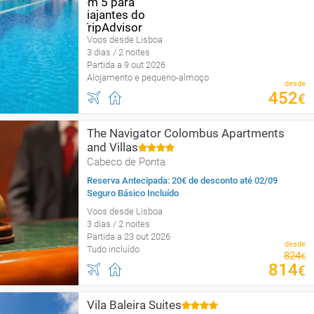
Voos desde Lisboa
3 dias / 2 noites
Partida a 9 out 2026
Alojamento e pequeno-almoço
desde
452
€
The Navigator Colombus Apartments
and Villas
Cabeco de Ponta
Reserva Antecipada: 20€ de desconto até 02/09
Seguro Básico Incluído
Voos desde Lisboa
3 dias / 2 noites
Partida a 23 out 2026
desde
Tudo incluído
824
€
814
€
Vila Baleira Suites