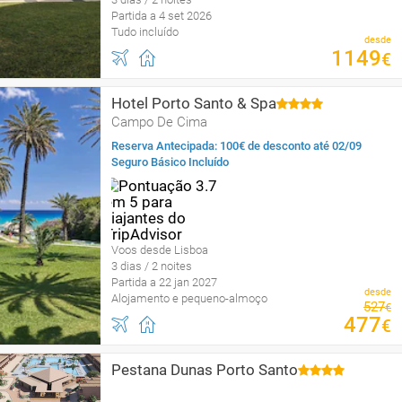
Partida a 4 set 2026
Tudo incluído
desde
1149
€
Hotel Porto Santo & Spa
Campo De Cima
Reserva Antecipada: 100€ de desconto até 02/09
Seguro Básico Incluído
Voos desde Lisboa
3 dias / 2 noites
Partida a 22 jan 2027
desde
Alojamento e pequeno-almoço
527
€
477
€
Pestana Dunas Porto Santo