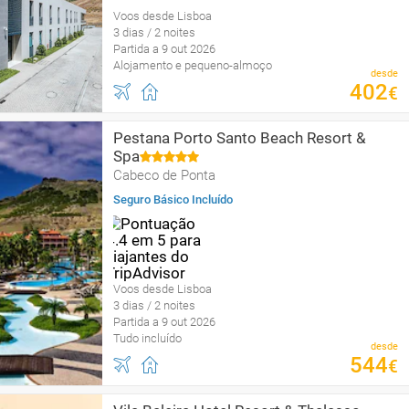
Voos desde Lisboa
3 dias / 2 noites
Partida a 9 out 2026
Alojamento e pequeno-almoço
desde
402
€
Pestana Porto Santo Beach Resort &
Spa
Cabeco de Ponta
Seguro Básico Incluído
Voos desde Lisboa
3 dias / 2 noites
Partida a 9 out 2026
Tudo incluído
desde
544
€