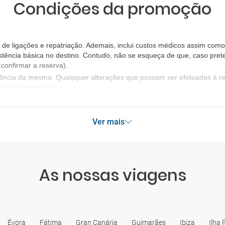
Condições da promoção
e ligações e repatriação. Ademais, inclui custos médicos assim como 
stência básica no destino. Contudo, não se esqueça de que, caso prete
confirmar a reserva).
igência da mesma. Quaisquer alterações que possam ser efetuadas à 
o não acumulável.
Ver mais
As nossas viagens
Évora
Fátima
Gran Canária
Guimarães
Ibiza
Ilha 