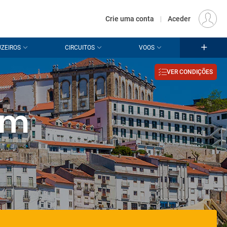
€
Origem
LISBOA (LIS)
PT
EUR
Crie uma conta
|
Aceder
ZEIROS
CIRCUITOS
VOOS
VER CONDIÇÕES
em