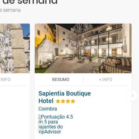
m de semana
de semana
 INFO
RESUMO
+ INFO
Sapientia Boutique
Hotel
Coimbra