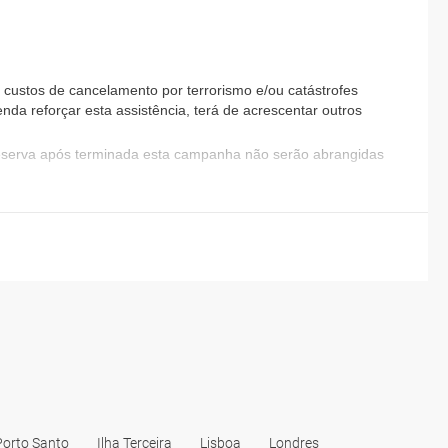
custos de cancelamento por terrorismo e/ou catástrofes
nda reforçar esta assistência, terá de acrescentar outros
reserva após terminada esta campanha não serão abrangidas
Porto Santo
Ilha Terceira
Lisboa
Londres