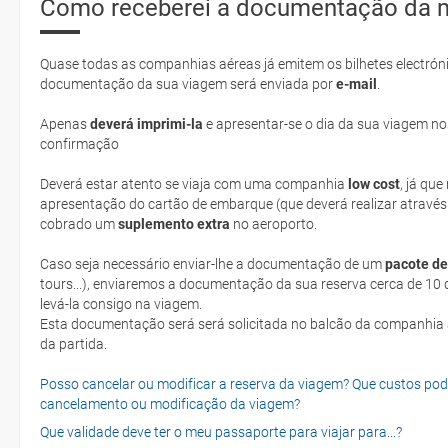
Como receberei a documentação da 
Quase todas as companhias aéreas já emitem os bilhetes electróni
documentação da sua viagem será enviada por
e-mail
.
Apenas
deverá imprimi-la
e apresentar-se o dia da sua viagem no
confirmação
Deverá estar atento se viaja com uma companhia
low cost
, já qu
apresentação do cartão de embarque (que deverá realizar através
cobrado um
suplemento extra
no aeroporto.
Caso seja necessário enviar-lhe a documentação de um
pacote de
tours...), enviaremos a documentação da sua reserva cerca de 10 d
levá-la consigo na viagem.
Esta documentação será será solicitada no balcão da companhia aéreen ao realizar o check-in no dia
da partida.
Posso cancelar ou modificar a reserva da viagem? Que custos po
cancelamento ou modificação da viagem?
Que validade deve ter o meu passaporte para viajar para...?