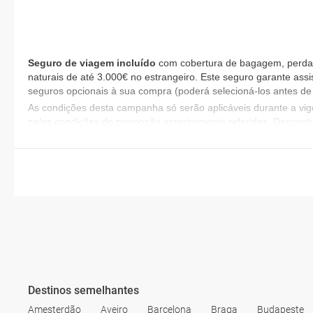
Seguro de viagem incluído
com cobertura de bagagem, perda d
naturais de até 3.000€ no estrangeiro. Este seguro garante assi
seguros opcionais à sua compra (poderá selecioná-los antes de 
​As condições desta campanha só serão aplicáveis durante a v
pelas condições de promoção anteriormente referidas. Descont
Destinos semelhantes
Amesterdão
Aveiro
Barcelona
Braga
Budapeste