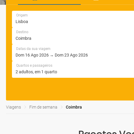
Origem
Destino
Datas da sua viagem
Quartos e passageiros
Viagens
Fim de semana
Coimbra