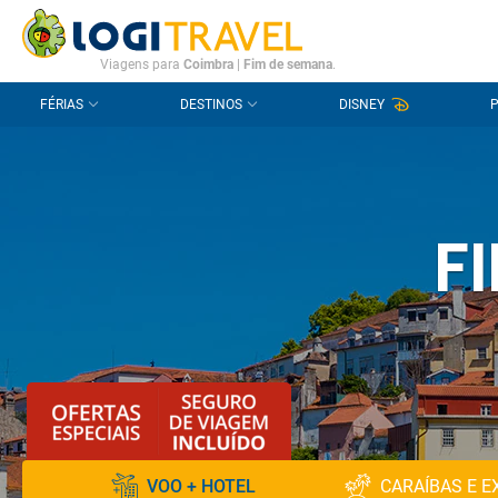
CONTACTO
PERGUNTAS FREQUENTES
Viagens para
Coimbra
|
Fim de semana
.
FÉRIAS
DESTINOS
DISNEY
F
VOO + HOTEL
CARAÍBAS E E