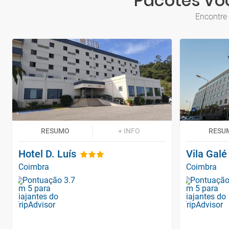
Pacotes Vo
Encontre
RESUMO
+ INFO
RESU
Hotel D. Luís
Vila Gal
Coimbra
Coimbra