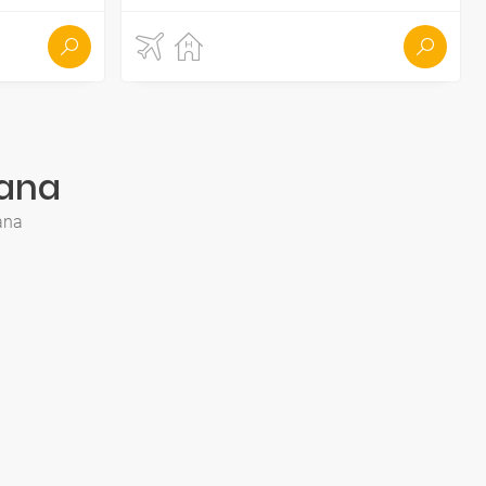
mana
ana