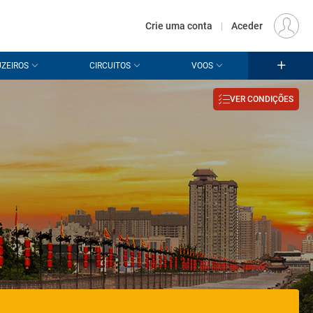
€
Origem
LISBOA (LIS)
PT
EUR
Crie uma conta
|
Aceder
ZEIROS
CIRCUITOS
VOOS
VER CONDIÇÕES