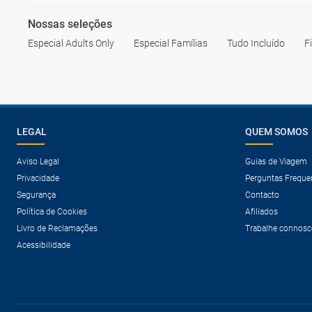
Nossas seleções
Especial Adults Only
Especial Famílias
Tudo Incluído
F
LEGAL
QUEM SOMOS
Aviso Legal
Guias de Viagem
Privacidade
Perguntas Freque
Segurança
Contacto
Política de Cookies
Afiliados
Livro de Reclamações
Trabalhe connosc
Acessibilidade