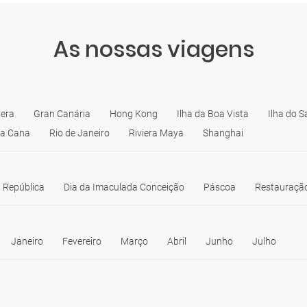
As nossas viagens
era
Gran Canária
Hong Kong
Ilha da Boa Vista
Ilha do S
a Cana
Rio de Janeiro
Riviera Maya
Shanghai
 República
Dia da Imaculada Conceição
Páscoa
Restauração
Janeiro
Fevereiro
Março
Abril
Junho
Julho