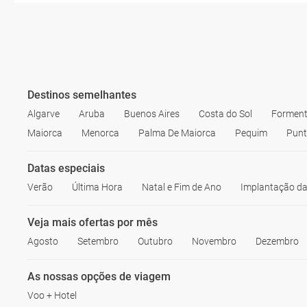
Destinos semelhantes
Algarve
Aruba
Buenos Aires
Costa do Sol
Forment
Maiorca
Menorca
Palma De Maiorca
Pequim
Punt
Datas especiais
Verão
Última Hora
Natal e Fim de Ano
Implantação da
Veja mais ofertas por mês
Agosto
Setembro
Outubro
Novembro
Dezembro
As nossas opções de viagem
Voo + Hotel