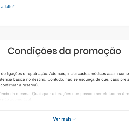
 adulto?
Condições da promoção
e ligações e repatriação. Ademais, inclui custos médicos assim como 
stência básica no destino. Contudo, não se esqueça de que, caso prete
confirmar a reserva).
igência da mesma. Quaisquer alterações que possam ser efetuadas à 
o não acumulável.
Ver mais