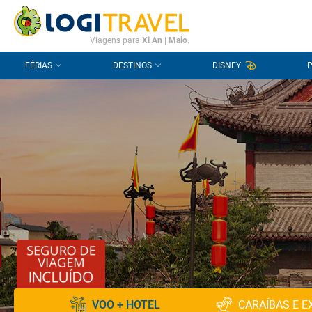
CONTACTO
PERGUNTAS FREQUENTES
Viagens para
Xi An
|
Maio
.
FÉRIAS
DESTINOS
DISNEY
VOO + HOTEL
CARAÍBAS E E