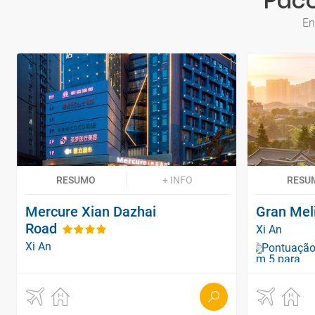
Paco
En
RESUMO
+ INFO
RESU
Mercure Xian Dazhai
Gran Mel
Road
Xi An
Xi An