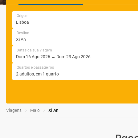
Origem
Destino
Datas da sua viagem
Quartos e passageiros
Viagens
Maio
Xi An