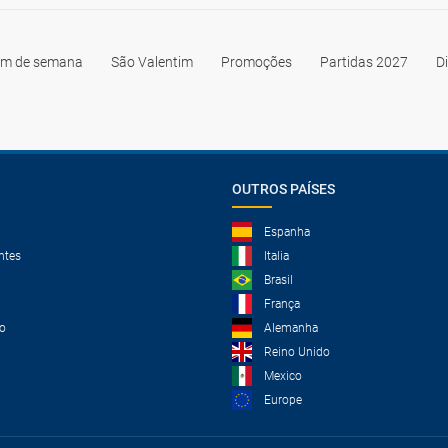
im de semana
São Valentim
Promoções
Partidas 2027
D
OUTROS PAÍSES
Espanha
ntes
Italia
Brasil
França
o
Alemanha
Reino Unido
Mexico
Europe