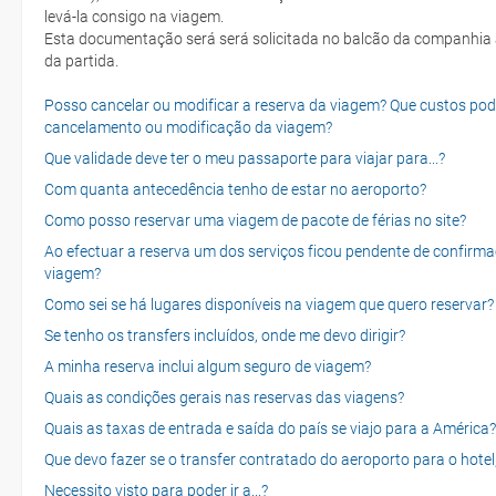
levá-la consigo na viagem.
Esta documentação será será solicitada no balcão da companhia aéreen ao realizar o check-in no dia
da partida.
Posso cancelar ou modificar a reserva da viagem? Que custos po
cancelamento ou modificação da viagem?
Que validade deve ter o meu passaporte para viajar para...?
Com quanta antecedência tenho de estar no aeroporto?
Como posso reservar uma viagem de pacote de férias no site?
Ao efectuar a reserva um dos serviços ficou pendente de confirma
viagem?
Como sei se há lugares disponíveis na viagem que quero reservar?
Se tenho os transfers incluídos, onde me devo dirigir?
A minha reserva inclui algum seguro de viagem?
Quais as condições gerais nas reservas das viagens?
Quais as taxas de entrada e saída do país se viajo para a América?
Que devo fazer se o transfer contratado do aeroporto para o hotel
Necessito visto para poder ir a...?