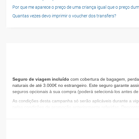
Por que me aparece o preço de uma criança igual que o preço dum
Quantas vezes devo imprimir o voucher dos transfers?
Seguro de viagem incluído
com cobertura de bagagem, perda d
naturais de até 3.000€ no estrangeiro. Este seguro garante assi
seguros opcionais à sua compra (poderá selecioná-los antes de 
As condições desta campanha só serão aplicáveis durante a v
pelas condições de promoção anteriormente referidas. Descont