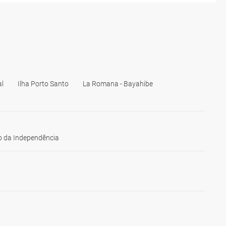
al
Ilha Porto Santo
La Romana - Bayahibe
 da Independência