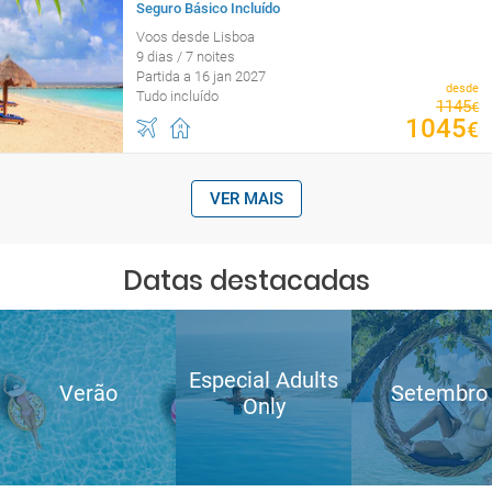
Seguro Básico Incluído
Voos desde Lisboa
9 dias / 7 noites
Partida a 16 jan 2027
desde
Tudo incluído
1145
€
1045
€
VER MAIS
Datas destacadas
Especial Adults
Verão
Setembro
Only