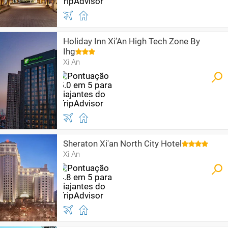
Holiday Inn Xi’An High Tech Zone By
Ihg
Xi An
Sheraton Xi'an North City Hotel
Xi An