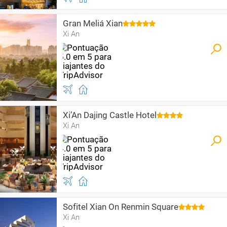
Gran Meliá Xian
Xi An
Xi’An Dajing Castle Hotel
Xi An
Sofitel Xian On Renmin Square
Xi An