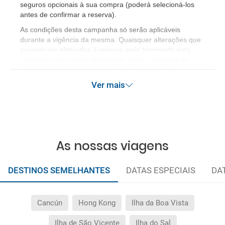
seguros opcionais à sua compra (poderá selecioná-los 
antes de confirmar a reserva).
As condições desta campanha só serão aplicáveis
durante a vigência da mesma. Quaisquer alterações que
possam ser efetuadas à reserva após terminada esta
campanha não serão abrangidas pelas condições de
promoção anteriormente referidas. Desconto não
acumulável.
Ver mais
As nossas viagens
DESTINOS SEMELHANTES
DATAS ESPECIAIS
DA
Cancún
Hong Kong
Ilha da Boa Vista
Ilha de São Vicente
Ilha do Sal