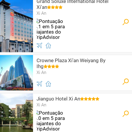
Grand Soluxe International Hotel
Xi'an
Xi An
Crowne Plaza Xi'an Weiyang By
Ihg
Xi An
Jianguo Hotel Xi An
Xi An