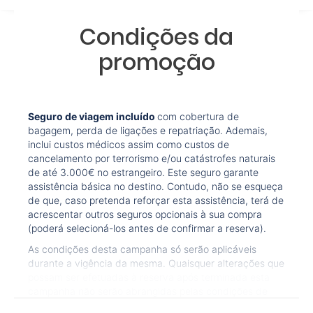
Condições da
promoção
Seguro de viagem incluído
com cobertura de
bagagem, perda de ligações e repatriação. Ademais,
inclui custos médicos assim como custos de
cancelamento por terrorismo e/ou catástrofes naturais
de até 3.000€ no estrangeiro. Este seguro garante
assistência básica no destino. Contudo, não se esqueça
de que, caso pretenda reforçar esta assistência, terá de
acrescentar outros seguros opcionais à sua compra
(poderá selecioná-los antes de confirmar a reserva).
As condições desta campanha só serão aplicáveis
durante a vigência da mesma. Quaisquer alterações que
possam ser efetuadas à reserva após terminada esta
campanha não serão abrangidas pelas condições de
promoção anteriormente referidas. Desconto não