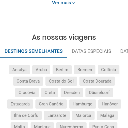
Ver mais
acumulável.
As nossas viagens
DESTINOS SEMELHANTES
DATAS ESPECIAIS
DA
Antalya
Aruba
Berlim
Bremen
Colônia
Costa Brava
Costa do Sol
Costa Dourada
Cracóvia
Creta
Dresden
Düsseldorf
Estugarda
Gran Canária
Hamburgo
Hanôver
Ilha de Corfú
Lanzarote
Maiorca
Málaga
Malta
Munique
Nuremberga
Punta Cana