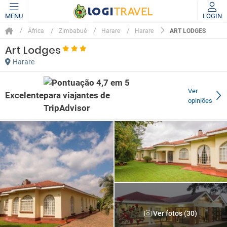
MENU
LOGIN
ART LODGES
África
Zimbabué
Harare
Harare
Art Lodges
Harare
Ver
Excelente
opiniões
Ver fotos (30)