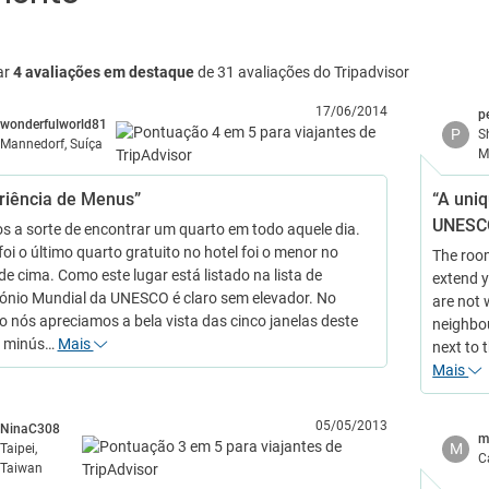
ar
4 avaliações em destaque
de 31 avaliações do Tripadvisor
17/06/2014
p
wonderfulworld81
P
S
Mannedorf, Suíça
M
riência de Menus”
“A uni
UNESCO
s a sorte de encontrar um quarto em todo aquele dia.
oi o último quarto gratuito no hotel foi o menor no
The room
de cima. Como este lugar está listado na lista de
extend 
ónio Mundial da UNESCO é claro sem elevador. No
are not 
o nós apreciamos a bela vista das cinco janelas deste
neighbou
o minús…
Mais
next to 
Mais
05/05/2013
NinaC308
m
M
Taipei,
C
Taiwan