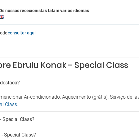
Serviço de engomadoria
o de estacionamento
Os nossos rececionistas falam vários idiomas
Serviço de quartos
ansporte shuttle
Venda de entradas
Venda de excursões
o de transporte
pode
consultar aqui
Crianças
imais de estimação
Canais de televisão para crianças
mite animais de estimação
Creche
Jogos de tabuleiro para crianças
re Ebrulu Konak - Special Class
madores
Serviço de babysitting
para fumadores
 destaca?
encionar Ar-condicionado, Aquecimento (grátis), Serviço de l
al Class
.
- Special Class?
- Special Class?