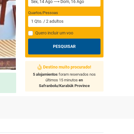
Quartos/Pessoas
1
Qto.
/
2
adultos
Quero incluir um voo
PESQUISAR
Destino muito procurado!
5 alojamientos
foram reservados nos
últimos 15 minutos
en
Safranbolu/Karabük Province