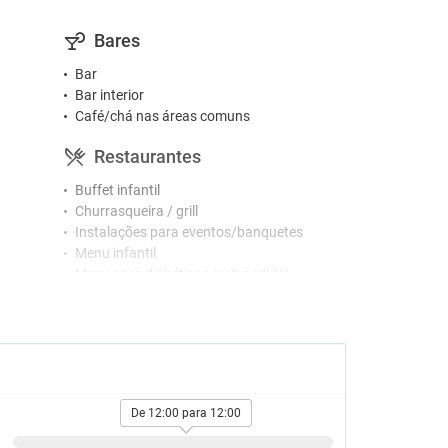
Bares
Bar
Bar interior
Café/chá nas áreas comuns
Restaurantes
Buffet infantil
Churrasqueira / grill
Instalações para eventos/banquetes
Menu infantil
Menu para diabéticos (sob pedido)
Pequeno-almoço no quarto
Restaurante com buffet
Acessibilidade
Instalações para para pessoas com
o
deficiência
De 12:00 para 12:00