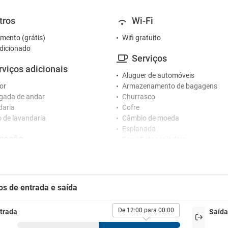
tros
Wi-Fi
mento (grátis)
Wifi gratuito
dicionado
Serviços
rviços adicionais
Aluguer de automóveis
or
Armazenamento de bagagens
gada de andar
Churrasco
daria
Cofre
o de lavandaria
Câmbio de moeda
Esplanada
ceção
Fax / Fotocopiadora
Imprensa
o 24 horas
Jardim
Lavandaria
tacionamento
Limpa-botas
os de entrada e saída
Pequeno-almoço no quarto
ionamento
Registo de entrada / saída privad
De 12:00 para 00:00
trada
Saída
Sala de reuniões
Secador
 de estacionamento próximo