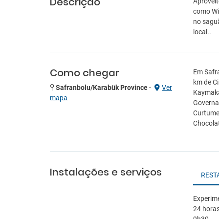
Descrição
Aproveit
como Wi-
no saguã
local..
Como chegar
Em Safra
km de Ci
Safranbolu/Karabük Province
-
Ver
Kaymakam
mapa
Governad
Curtume 
Chocolat
Instalações e serviços
REST
Experime
24 horas