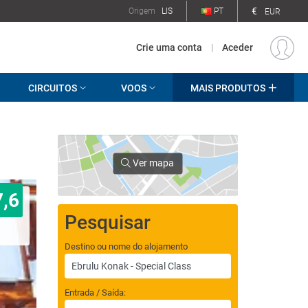
€
Origem
LIS
PT
EUR
Crie uma conta
|
Aceder
CIRCUITOS
VOOS
MAIS PRODUTOS
Ver mapa
7,6
Pesquisar
Destino ou nome do alojamento
Entrada / Saída: