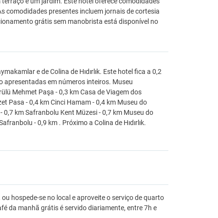
m terraço e um jardim. Este hotel oferece comodidades
As comodidades presentes incluem jornais de cortesia
onamento grátis sem manobrista está disponível no
akamlar e de Colina de Hıdırlık. Este hotel fica a 0,2
ão apresentadas em números inteiros. Museu
öprülü Mehmet Paşa - 0,3 km Casa de Viagem dos
zzet Pasa - 0,4 km Cinci Hamam - 0,4 km Museu do
o - 0,7 km Safranbolu Kent Müzesi - 0,7 km Museu do
franbolu - 0,9 km . Próximo a Colina de Hıdırlık.
 ou hospede-se no local e aproveite o serviço de quarto
 da manhã grátis é servido diariamente, entre 7h e