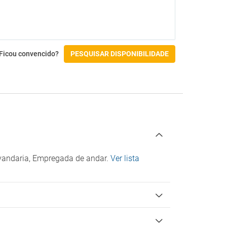
Línguas
Inglês
Check-in/Check-out
Ficou convencido?
PESQUISAR DISPONIBILIDADE
avandaria, Empregada de andar.
Ver lista