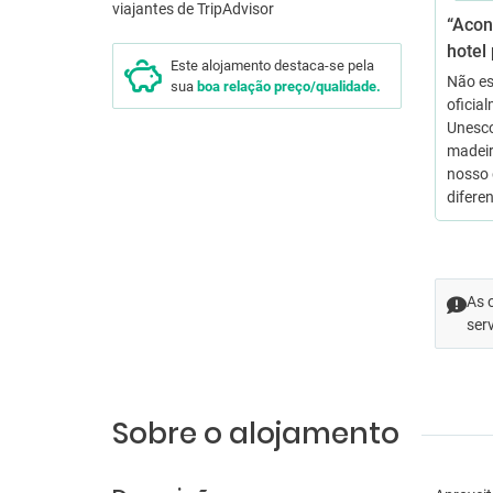
“Acon
hotel
Este alojamento destaca-se pela
Não es
sua
boa relação preço/qualidade.
oficia
Unesco
madeir
nosso 
difere
As 
ser
Sobre o alojamento