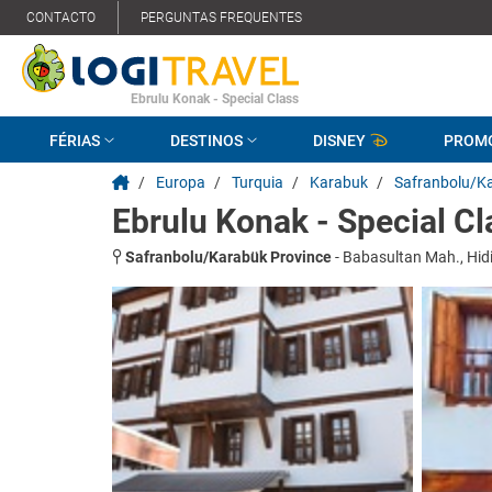
CONTACTO
PERGUNTAS FREQUENTES
Ebrulu Konak - Special Class
FÉRIAS
DESTINOS
DISNEY
PROM
/
Europa
/
Turquia
/
Karabuk
/
Safranbolu/K
Ebrulu Konak - Special Cl
Safranbolu/Karabük Province
-
Babasultan Mah., Hidi