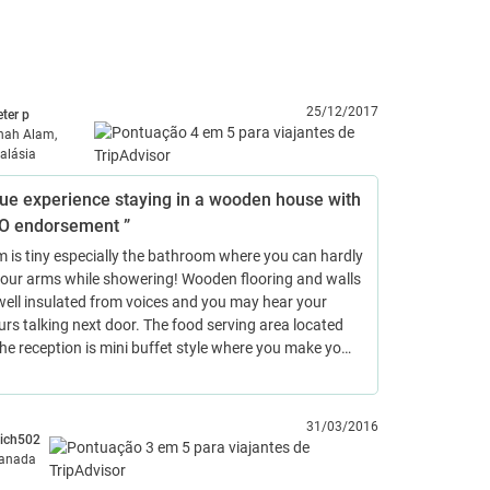
25/12/2017
eter p
hah Alam,
alásia
que experience staying in a wooden house with
 endorsement ”
 is tiny especially the bathroom where you can hardly
your arms while showering! Wooden flooring and walls
well insulated from voices and you may hear your
rs talking next door. The food serving area located
the reception is mini buffet style where you make yo…
31/03/2016
ich502
anada