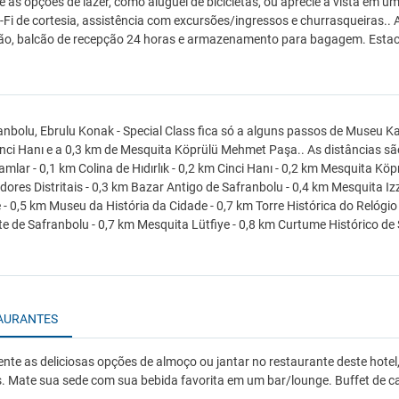
e as opções de lazer, como aluguel de bicicletas, ou aprecie a vista em u
Fi de cortesia, assistência com excursões/ingressos e churrasqueiras.. 
o, balcão de recepção 24 horas e armazenamento para bagagem. Estaci
nbolu, Ebrulu Konak - Special Class fica só a alguns passos de Museu Kaym
nci Hanı e a 0,3 km de Mesquita Köprülü Mehmet Paşa.. As distâncias s
lar - 0,1 km Colina de Hıdırlık - 0,2 km Cinci Hanı - 0,2 km Mesquita K
ores Distritais - 0,3 km Bazar Antigo de Safranbolu - 0,4 km Mesquita I
- 0,5 km Museu da História da Cidade - 0,7 km Torre Histórica do Relógi
e de Safranbolu - 0,7 km Mesquita Lütfiye - 0,8 km Curtume Histórico de Sa
AURANTES
nte as deliciosas opções de almoço ou jantar no restaurante deste hotel,
. Mate sua sede com sua bebida favorita em um bar/lounge. Buffet de café