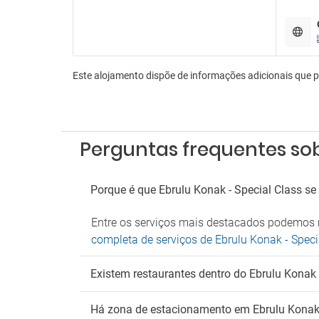
Serviç
Tr
Serviç
Este alojamento dispõe de informações adicionais que 
An
Não ad
Perguntas frequentes sob
Fu
Zona 
Porque é que Ebrulu Konak - Special Class se
Entre os serviços mais destacados podemos m
completa de serviços de Ebrulu Konak - Speci
Existem restaurantes dentro do Ebrulu Konak 
Há zona de estacionamento em Ebrulu Konak 