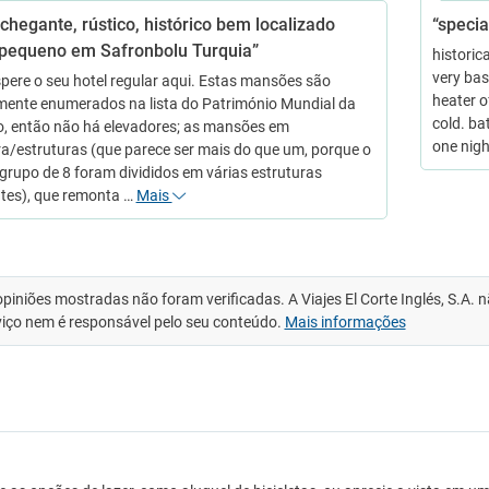
chegante, rústico, histórico bem localizado
“specia
 pequeno em Safronbolu Turquia”
historic
very bas
pere o seu hotel regular aqui. Estas mansões são
heater o
lmente enumerados na lista do Património Mundial da
cold. ba
, então não há elevadores; as mansões em
one nigh
a/estruturas (que parece ser mais do que um, porque o
grupo de 8 foram divididos em várias estruturas
ntes), que remonta …
Mais
opiniões mostradas não foram verificadas. A Viajes El Corte Inglés, S.A.
viço nem é responsável pelo seu conteúdo.
Mais informações