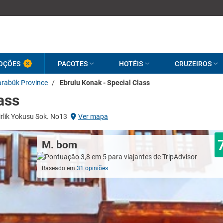
OÇÕES
PACOTES
HOTÉIS
CRUZEIROS
arabük Province
/
Ebrulu Konak - Special Class
ass
rlik Yokusu Sok. No13
Ver mapa
M. bom
Baseado em
31 opiniões