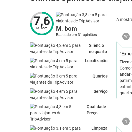
7,6
A mostr
M. bom
M. bom
Baseado em 31 opiniões
W
Silêncio
no quarto
“Expe
Localização
Tivemo
Como f
andar 
Quartos
patrim
entant
Serviço
quart
Qualidade-
Preço
N
Limpeza