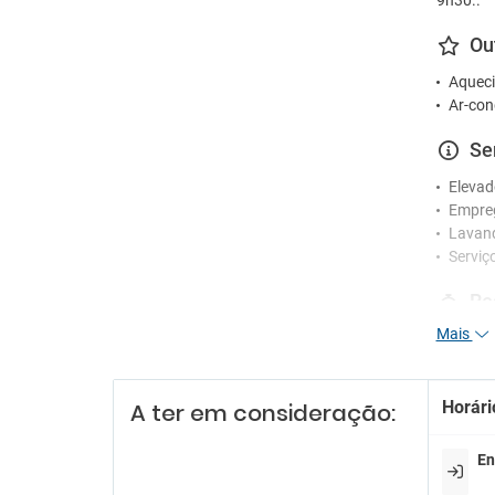
9h30..
Ou
Aqueci
Ar-con
Se
Elevad
Empre
Lavan
Serviç
Re
Mais
Receçã
Es
Horári
A ter em consideração:
Estac
Parque de estacionamento gratuito
En
próximo
Parque