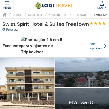
MENU
LOGIN
SWISS SPI
África
Serra Leoa
Western Area
Freetown
Swiss Spirit Hotel & Suites Freetown
Freetown
Ver
Excelente
opiniões
Ver fotos (30)