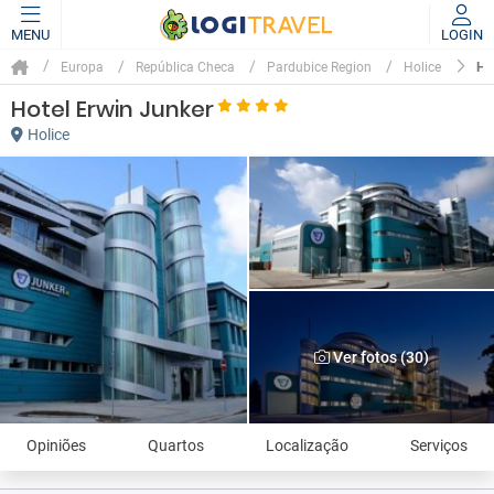
MENU
LOGIN
HO
Europa
República Checa
Pardubice Region
Holice
Hotel Erwin Junker
Holice
Ver fotos (30)
Opiniões
Quartos
Localização
Serviços