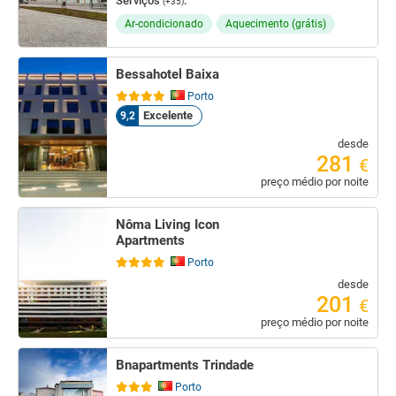
Serviços
:
(+35)
Ar-condicionado
Aquecimento (grátis)
Bessahotel Baixa
Porto
Excelente
9,2
desde
281
€
preço médio por noite
Nôma Living Icon
Apartments
Porto
desde
201
€
preço médio por noite
Bnapartments Trindade
Porto