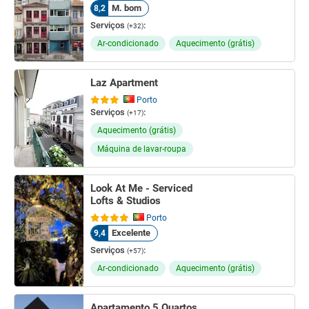
M. bom
8,2
Serviços
:
(+32)
Ar-condicionado
Aquecimento (grátis)
Laz Apartment
Porto
Serviços
:
(+17)
Aquecimento (grátis)
Máquina de lavar-roupa
Look At Me - Serviced
Lofts & Studios
Porto
Excelente
9,4
Serviços
:
(+57)
Ar-condicionado
Aquecimento (grátis)
Apartamento 5 Quartos,