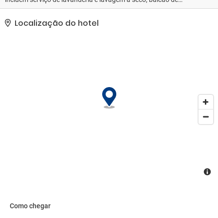
recepção 24 horas e armazenamento para bagagem.
Estacionamento grátis sem manobrista está disponível no local..
Localização do hotel
Como chegar