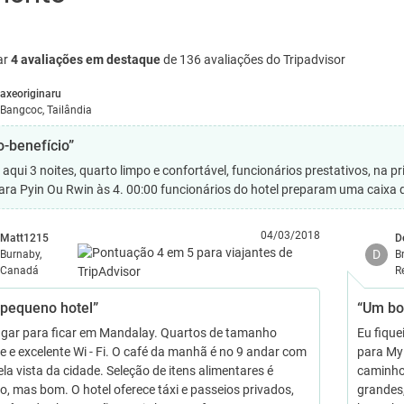
ar
4 avaliações em destaque
de 136 avaliações do Tripadvisor
axeoriginaru
Bangcoc, Tailândia
o-benefício”
o aqui 3 noites, quarto limpo e confortável, funcionários prestativos, na 
ara Pyin Ou Rwin às 4. 00:00 funcionários do hotel preparam uma caixa
04/03/2018
Matt1215
D
D
Burnaby,
B
Canadá
R
pequeno hotel”
“Um bo
gar para ficar em Mandalay. Quartos de tamanho
Eu fiqu
e e excelente Wi - Fi. O café da manhã é no 9 andar com
para Myi
la vista da cidade. Seleção de itens alimentares é
caminho
do, mas bom. O hotel oferece táxi e passeios privados,
grandes,