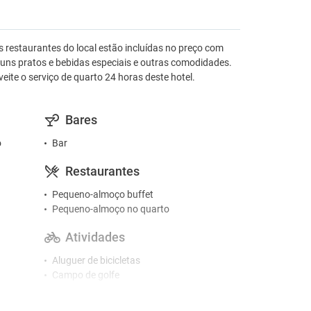
 restaurantes do local estão incluídas no preço com
lguns pratos e bebidas especiais e outras comodidades.
eite o serviço de quarto 24 horas deste hotel.
Bares
o
Bar
Restaurantes
Pequeno-almoço buffet
Pequeno-almoço no quarto
Atividades
Aluguer de bicicletas
Campo de golfe
Campo de golfe a menos de 3 km