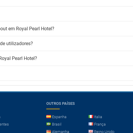
-out em Royal Pearl Hotel?
de utilizadores?
Royal Pearl Hotel?
OUTROS PAÍSES
m
Espanha
Italia
entes
Brasil
França
Alemanha
Reino Unido