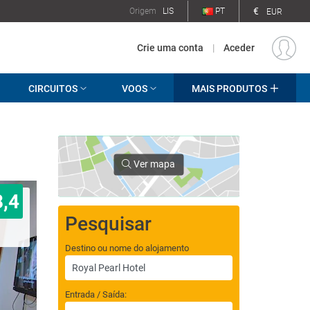
€
Origem
LIS
PT
EUR
Crie uma conta
|
Aceder
CIRCUITOS
VOOS
MAIS PRODUTOS
Ver mapa
8,4
Pesquisar
Destino ou nome do alojamento
Entrada / Saída: