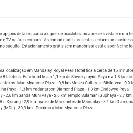
e opções de lazer, como aluguel de bicicletas, ou aprecie a vista em um ter
e e TV na área comum.. As comodidades presentes incluem um business cen
 no saguão. Estacionamento grátis sem manobrista está disponível no loc
a localização em Mandalay, Royal Pearl Hotel fica a cerca de 15 minu
 e Biblioteca. Este hotel fica a 1,1 km de Shwekyimyint Paya e a 1,3 km 
inteiros. Man Myanmar Plaza - 0,8 km Museu Cultural e Biblioteca - 0,9
iha Paya - 1,3 km Yadanarpon Diamond Plaza - 1,3 km Eindawya Paya - 1,
 - 2,6 km Sanda Muni Paya - 2,6 km Templo Sulamani Guphaya - 2,7 km 
Bin Kyaung - 2,9 km Teatro de Marionetes de Mandalay - 3,1 km O aeropo
y (MDL) - 39,3 km . Próximo a Man Myanmar Plaza.