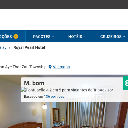
OÇÕES
PACOTES
HOTÉIS
CRUZEIROS
lay
/
Royal Pearl Hotel
Chan Aye Thar Zan Township
Ver mapa
M. bom
Baseado em
136 opiniões