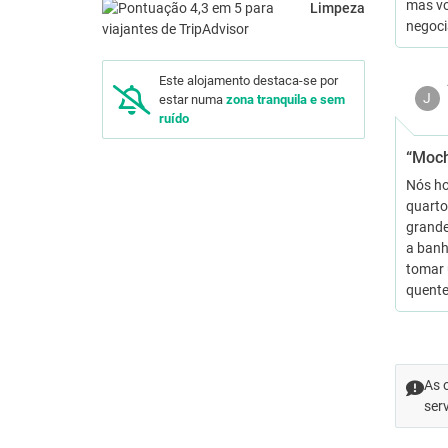
mas vo
Limpeza
negoci
Este alojamento destaca-se por
J
estar numa
zona tranquila e sem
ruído
“Moch
Nós ho
quarto
grande
a banh
tomar 
quente
As 
ser