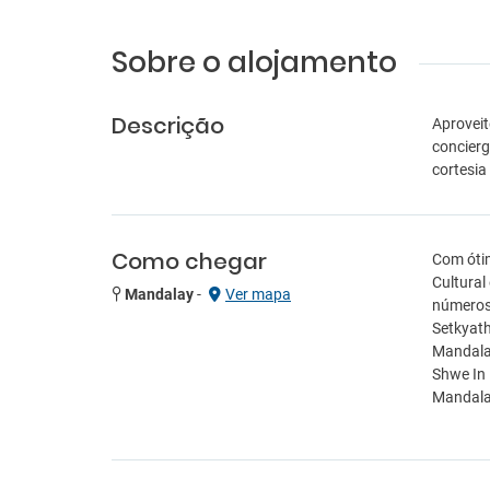
Sobre o alojamento
Descrição
Aproveit
concierg
cortesia
Como chegar
Com ótim
Cultural
Mandalay
-
Ver mapa
números 
Setkyath
Mandalay
Shwe In 
Mandala