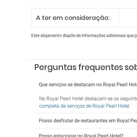
Funcio
Receçã
A ter em consideração:
Serviç
Serviç
En
Este alojamento dispõe de informações adicionais que 
Sala d
Es
Perguntas frequentes sob
Estac
Parque
Serviç
Que serviços se destacam no Royal Pearl Hot
Tr
No Royal Pearl Hotel destacam-se os seguint
Shuttl
completa de serviços de Royal Pearl Hotel
.
Transf
Posso desfrutar de restaurantes em Royal Pea
Posso estacionar no Royal Pearl Hotel?