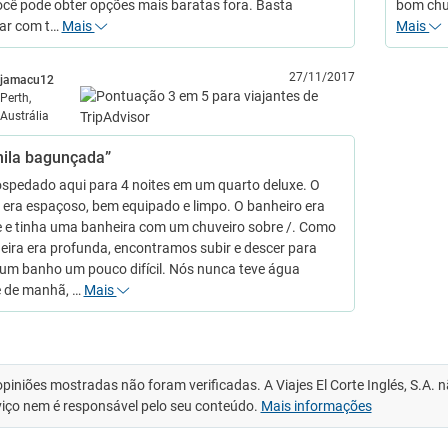
cê pode obter opções mais baratas fora. Basta
bom chuv
ar com t…
Mais
Mais
27/11/2017
jamacu12
Perth,
Austrália
ila bagunçada”
spedado aqui para 4 noites em um quarto deluxe. O
 era espaçoso, bem equipado e limpo. O banheiro era
 e tinha uma banheira com um chuveiro sobre /. Como
eira era profunda, encontramos subir e descer para
um banho um pouco difícil. Nós nunca teve água
 de manhã, …
Mais
opiniões mostradas não foram verificadas. A Viajes El Corte Inglés, S.A.
viço nem é responsável pelo seu conteúdo.
Mais informações