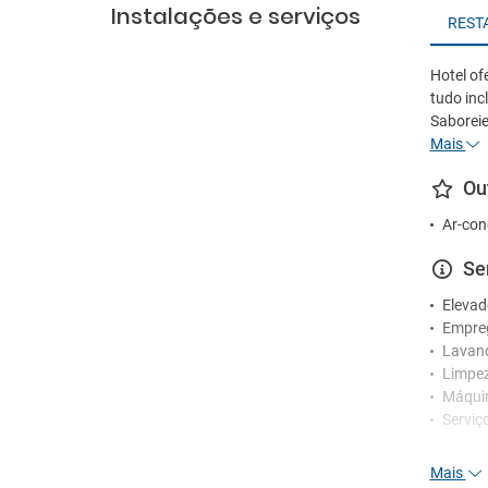
Instalações e serviços
REST
Hotel of
tudo inc
Saboreie
Mais
Ou
Ar-con
Se
Elevad
Empre
Lavan
Limpez
Máquin
Serviç
Re
Mais