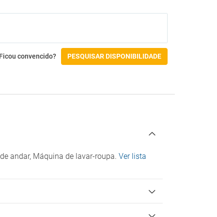
Acessibilidade
Não acessível por cadeira de rodas
Check-in/Check-out
Ficou convencido?
PESQUISAR DISPONIBILIDADE
o
 de andar, Máquina de lavar-roupa.
Ver lista