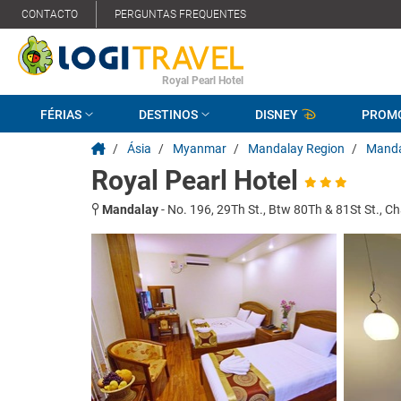
CONTACTO
PERGUNTAS FREQUENTES
Royal Pearl Hotel
FÉRIAS
DESTINOS
DISNEY
PROM
/
Ásia
/
Myanmar
/
Mandalay Region
/
Manda
Royal Pearl Hotel
Mandalay
-
No. 196, 29Th St., Btw 80Th & 81St St., 