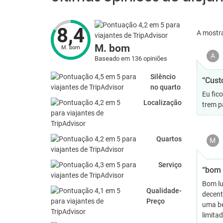
8,4
A mostr
M. bom
M. bom
A
Baseado em 136 opiniões
Silêncio
“Cust
no quarto
Eu fic
Localização
trem p
Quartos
M
Serviço
“bom 
Bom lu
Qualidade-
decent
Preço
uma be
limita