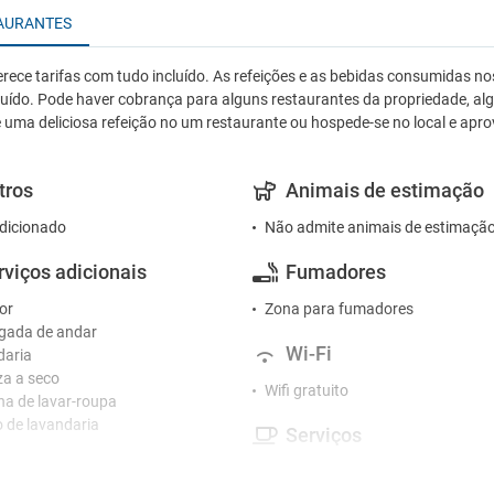
AURANTES
erece tarifas com tudo incluído. As refeições e as bebidas consumidas nos
luído. Pode haver cobrança para alguns restaurantes da propriedade, a
 uma deliciosa refeição no um restaurante ou hospede-se no local e aprov
tros
Animais de estimação
dicionado
Não admite animais de estimaçã
rviços adicionais
Fumadores
or
Zona para fumadores
gada de andar
Wi-Fi
daria
a a seco
Wifi gratuito
a de lavar-roupa
o de lavandaria
Serviços
ceção
Aluguer de automóveis