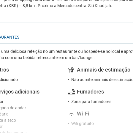
etra (KBR) – 8,8 km . Próximo a Mercado central Siti Khadijah.
AURANTES
 uma deliciosa refeição no um restaurante ou hospede-se no local e aprovei
fia com uma bebida refrescante em um bar/lounge..
tros
Animais de estimação
dicionado
Não admite animais de estimaçã
rviços adicionais
Fumadores
or
Zona para fumadores
gada de andar
Wi-Fi
daria
a a seco
Wifi gratuito
or
o de lavandaria