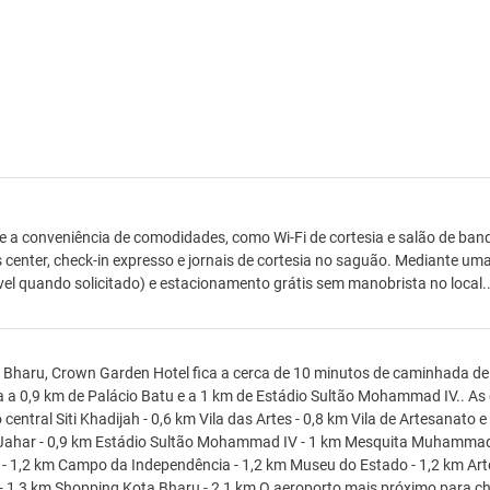
e a conveniência de comodidades, como Wi-Fi de cortesia e salão de ba
 center, check-in expresso e jornais de cortesia no saguão. Mediante uma
vel quando solicitado) e estacionamento grátis sem manobrista no local.
Bharu, Crown Garden Hotel fica a cerca de 10 minutos de caminhada de Me
ca a 0,9 km de Palácio Batu e a 1 km de Estádio Sultão Mohammad IV.. As
central Siti Khadijah - 0,6 km Vila das Artes - 0,8 km Vila de Artesanato 
Jahar - 0,9 km Estádio Sultão Mohammad IV - 1 km Mesquita Muhammadi
 - 1,2 km Campo da Independência - 1,2 km Museu do Estado - 1,2 km Art
 - 1,3 km Shopping Kota Bharu - 2,1 km O aeroporto mais próximo para c