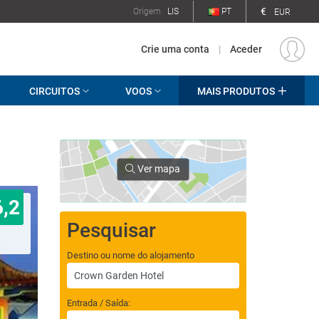
€
Origem
LIS
PT
EUR
Crie uma conta
|
Aceder
CIRCUITOS
VOOS
MAIS PRODUTOS
Ver mapa
6,2
Pesquisar
Destino ou nome do alojamento
Entrada / Saída: