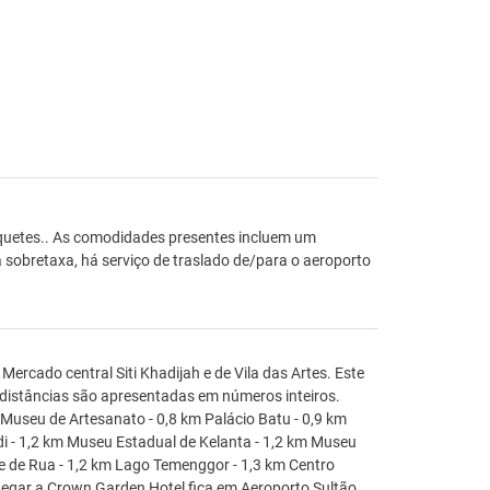
nquetes.. As comodidades presentes incluem um
 sobretaxa, há serviço de traslado de/para o aeroporto
.
rcado central Siti Khadijah e de Vila das Artes. Este
 distâncias são apresentadas em números inteiros.
e Museu de Artesanato - 0,8 km Palácio Batu - 0,9 km
 - 1,2 km Museu Estadual de Kelanta - 1,2 km Museu
e de Rua - 1,2 km Lago Temenggor - 1,3 km Centro
hegar a Crown Garden Hotel fica em Aeroporto Sultão