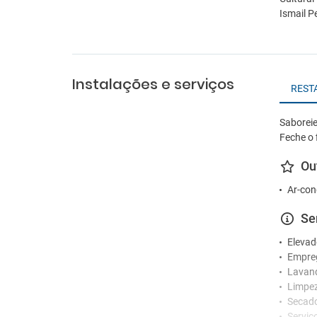
Ismail P
Instalações e serviços
REST
Saboreie
Feche o 
Ou
Ar-con
Se
Elevad
Empre
Lavan
Limpez
Secad
Serviç