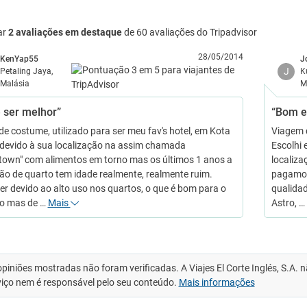
ar
2 avaliações em destaque
de 60 avaliações do Tripadvisor
28/05/2014
KenYap55
J
J
Petaling Jaya,
K
Malásia
M
 ser melhor”
“Bom e
e costume, utilizado para ser meu fav's hotel, em Kota
Viagem d
devido à sua localização na assim chamada
Escolhi 
town" com alimentos em torno mas os últimos 1 anos a
localiza
ão de quarto tem idade realmente, realmente ruim.
pagamos,
er devido ao alto uso nos quartos, o que é bom para o
qualida
o mas de …
Mais
Astro, 
opiniões mostradas não foram verificadas. A Viajes El Corte Inglés, S.A.
viço nem é responsável pelo seu conteúdo.
Mais informações