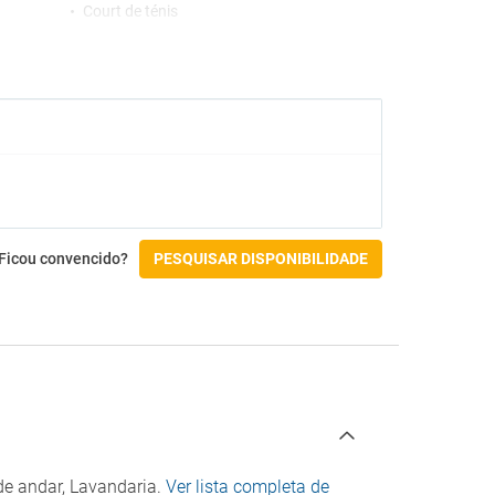
Court de ténis
Acessibilidade
Acesso por cadeira de rodas
Instalações para para pessoas com
deficiência
Check-in/Check-out
Ficou convencido?
PESQUISAR DISPONIBILIDADE
de andar, Lavandaria.
Ver lista completa de