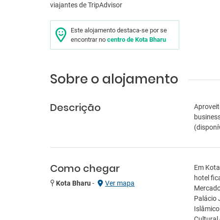
Este alojamento destaca-se por se
encontrar no
centro de Kota Bharu
Sobre o alojamento
Descrição
Aproveit
business
(disponí
Como chegar
Em Kota 
hotel fi
Kota Bharu
-
Ver mapa
Mercado 
Palácio 
Islâmico
Cultural