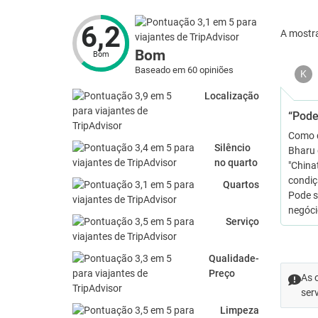
6,2
A mostr
Bom
Bom
Baseado em 60 opiniões
K
Localização
“Pode
Como d
Silêncio
Bharu 
no quarto
"China
condiç
Quartos
Pode s
negóci
Serviço
Qualidade-
Preço
As 
ser
Limpeza