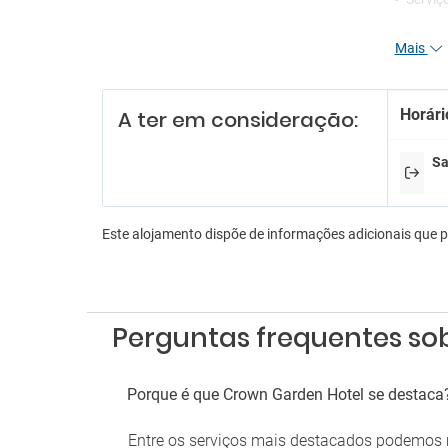
Re
Mais
Receçã
Serviç
Horári
A ter em consideração:
Serviç
En
Sa
Discot
Karao
Lojas 
Este alojamento dispõe de informações adicionais que 
Es
Estac
Parque
Perguntas frequentes so
Tr
Porque é que Crown Garden Hotel se destaca
Serviç
Shuttl
Entre os serviços mais destacados podemos 
Transf