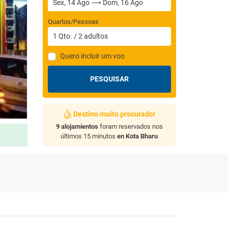
Quartos/Pessoas
1
Qto.
/
2
adultos
Quero incluir um voo
PESQUISAR
Destino muito procurado!
9 alojamientos
foram reservados nos
últimos 15 minutos
en Kota Bharu