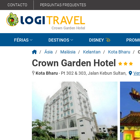
CONTACTO
PERGUNTAS FREQUENTES
Crown Garden Hotel
FÉRIAS
DESTINOS
DISNEY
PROM
/
Ásia
/
Malásia
/
Kelantan
/
Kota Bharu
/
Crown Garden Hotel
Kota Bharu
-
Pt 302 & 303, Jalan Kebun Sultan,
Ve