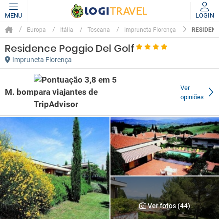
MENU
LOGIN
RESIDENC
Europa
Itália
Toscana
Impruneta Florença
Residence Poggio Del Golf
Impruneta Florença
Ver
M. bom
opiniões
Ver fotos (44)