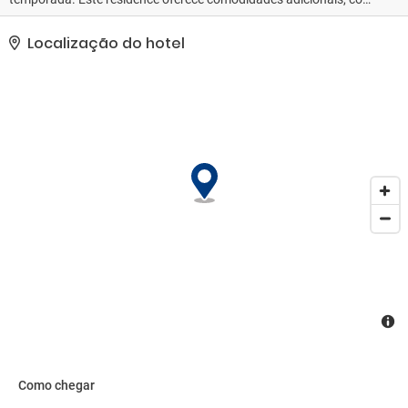
Wi-Fi de cortesia e serviços de concierge.. As comodidades
presentes incluem equipe multilíngue, armazenamento para
Localização do hotel
bagagem e lavanderia. Estacionamento grátis sem manobrista
está disponível no local..
Como chegar