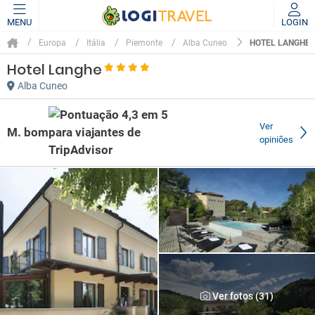
MENU
LOGIN
HOTEL LANGHE
Europa
Itália
Piemonte
Alba Cuneo
Hotel Langhe
Alba Cuneo
Ver
M. bom
opiniões
Ver fotos (31)