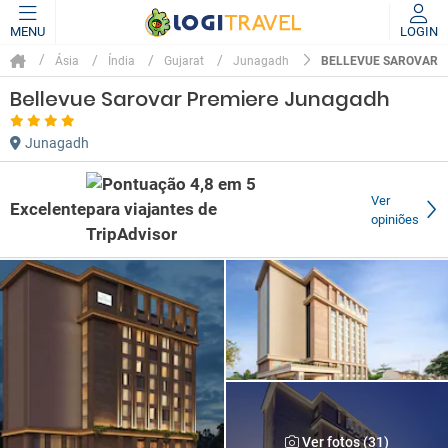
MENU
LOGIN
BELLEVUE SAROVAR 
Ásia
Índia
Gujarat
Junagadh
Bellevue Sarovar Premiere Junagadh
Junagadh
Ver
Excelente
opiniões
Ver fotos (31)