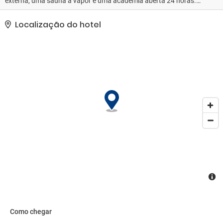
externa, uma sauna a vapor e uma academia aberta 24 horas.
Este hotel oferece comodidades como Wi-Fi de cortesia, serviços
de concierge e salão de banquetes.. As comodidades presentes
Localização do hotel
incluem um business center 24 horas, serviço de lavanderia e
lavagem a seco e balcão de recepção 24 horas. Estacionamento
grátis com manobrista está disponível no local..
Como chegar