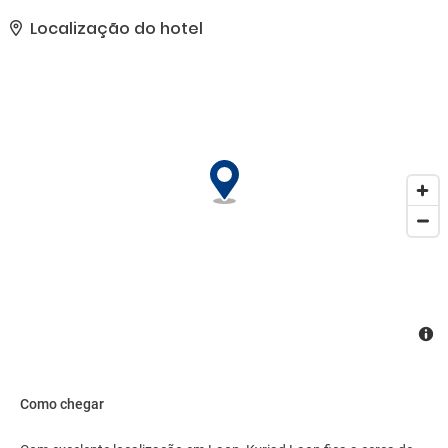
excursões/ingressos.. Esta propriedade recebeu sua classificação
oficial de estrelas da Agência de Desenvolvimento de Turismo da
Localização do hotel
França, a ATOUT France.. As comodidades presentes incluem
jornais de cortesia no saguão, balcão de recepção 24 horas e
biblioteca. Estacionamento grátis sem manobrista está disponível
no local..
Como chegar