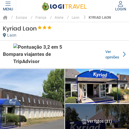
MENU
LOGIN
KYRIAD LAON
Europa
França
Aisne
Laon
Kyriad Laon
Laon
Ver
Bom
opiniões
Ver fotos (31)