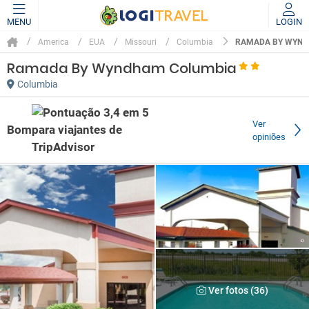
MENU
LOGIN
RAMADA BY WYND
America
EUA
Missouri
Columbia
Ramada By Wyndham Columbia
Columbia
Ver
Bom
opiniões
Ver fotos (36)