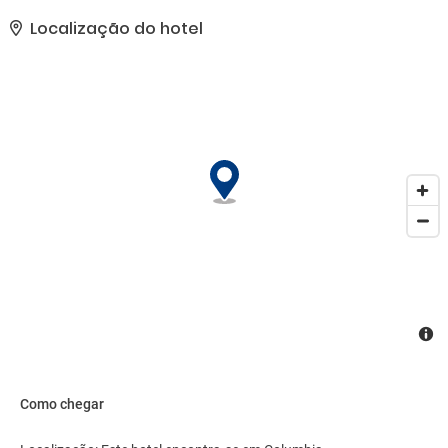
podem ser guardados em segurança no cofre. Os hóspedes
podem conectar-se à internet via wi-fi. O estabelecimento conta
Localização do hotel
com uma série de instalações adaptadas a pessoas com
mobilidade reduzida. As instalações estão adaptadas a cadeiras
de rodas. Os hóspedes que viajem em viatura própria podem
deixá-la no parque de estacionamento do alojamento. A lista de
serviços oferecidos conta ainda com serviço de quartos, um
serviço de lavandaria e uma lavandaria automática. O jornal
diário está ao dispor dos hóspedes sem custos adicionais. O
centro de negócios dispõe de uma máquina de fax, facilitando as
atividades empresariais.
Como chegar