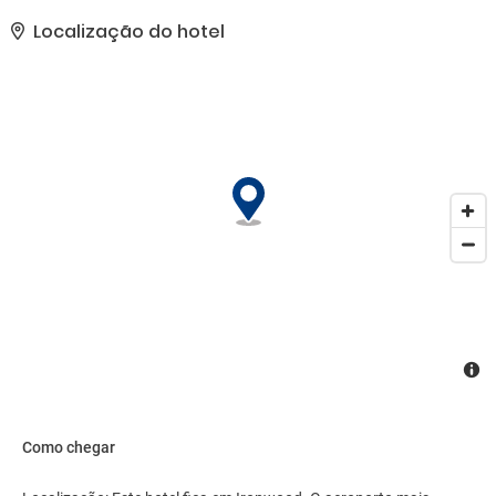
de lavandaria, uma sala de conferências, um centro de negócios,
uma sala de banquetes, uma lavandaria automática e uma zona
Localização do hotel
de fumadores. As instalações incluem uma máquina de bebidas.
O estabelecimento dispõe de acesso a wi-fi. O hotel oferece uma
série de instalações e serviços adaptados a pessoas com
mobilidade reduzida. O alojamento dispõe de instalações
adaptadas a cadeiras de rodas. A lareira proporciona um
ambiente acolhedor. Os hóspedes que viajem em viatura própria
podem deixá-la no parque de estacionamento do estabelecimento
(sem custos adicionais).
Como chegar