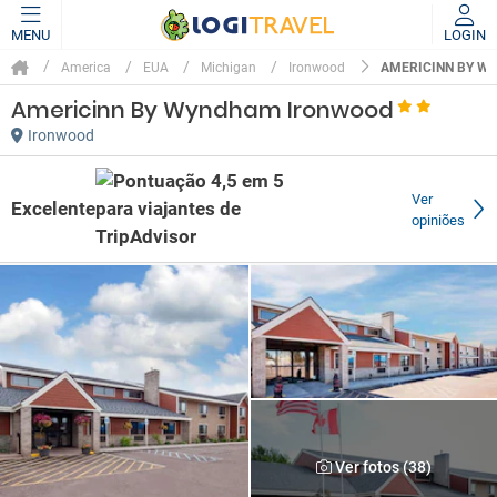
MENU
LOGIN
AMERICINN BY W
America
EUA
Michigan
Ironwood
Americinn By Wyndham Ironwood
Ironwood
Ver
Excelente
opiniões
Ver fotos (38)