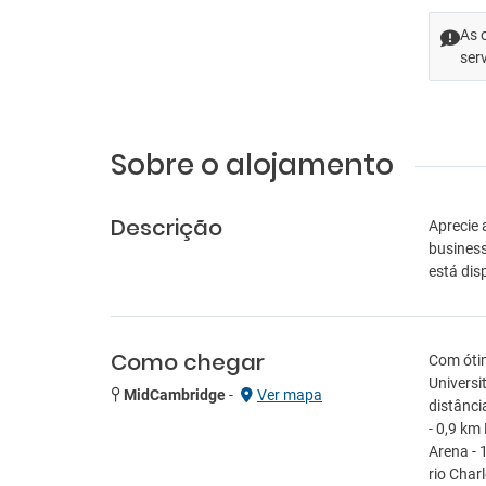
As 
ser
Sobre o alojamento
Descrição
Aprecie 
business
está disp
Como chegar
Com ótim
Universi
MidCambridge
-
Ver mapa
distânci
- 0,9 km
Arena - 
rio Char