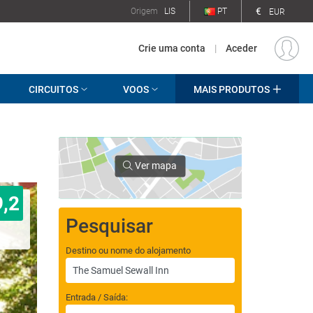
€
Origem
LIS
PT
EUR
Crie uma conta
|
Aceder
CIRCUITOS
VOOS
MAIS PRODUTOS
Ver mapa
9,2
Pesquisar
Destino ou nome do alojamento
Entrada / Saída: