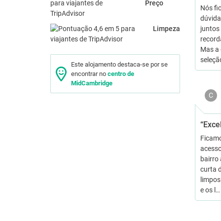
Preço
Nós fi
dúvida
Limpeza
juntos
record
Mas a 
seleçã
Este alojamento destaca-se por se
encontrar no
centro de
MidCambridge
C
“Exce
Ficamo
acesso
bairro
curta 
limpos
e os l