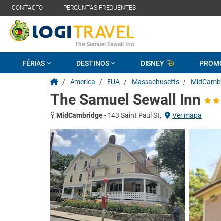
CONTACTO
PERGUNTAS FREQUENTES
The Samuel Sewall Inn
FÉRIAS
DESTINOS
DISNEY
PROM
/
America
/
EUA
/
Massachusetts
/
MidCambr
The Samuel Sewall Inn
MidCambridge
-
143 Saint Paul St,
Ver mapa