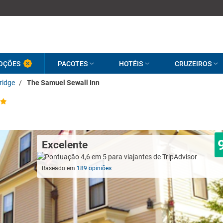
OÇÕES
PACOTES
HOTÉIS
CRUZEIROS
idge
/
The Samuel Sewall Inn
Excelente
Baseado em
189 opiniões