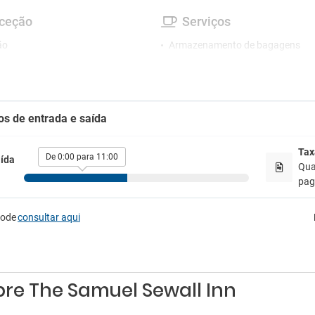
ceção
Serviços
ão
Armazenamento de bagagens
o de concierge
Biblioteca
Casa de banho pública
tretenimento
Centro de conferências
Centro de negócios
e jogos
os de entrada e saída
Esplanada
Imprensa
tacionamento
Jardim
Tax
De 0:00 para 11:00
ída
Secador
ionamento
Qua
Serviço de despertador
 de estacionamento próximo
paga
Tábua para roupa
pode
consultar aqui
re The Samuel Sewall Inn