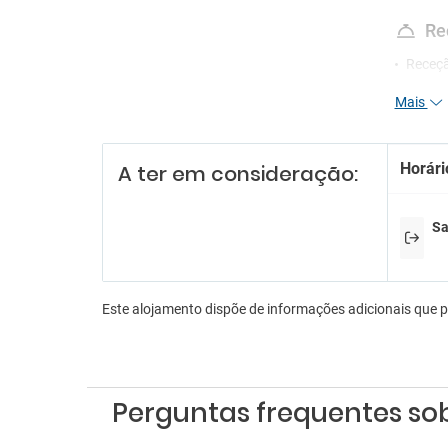
Re
Receç
Serviç
Mais
En
Sala d
Horári
A ter em consideração:
Es
Sa
Estac
Parque
Este alojamento dispõe de informações adicionais que 
Perguntas frequentes sob