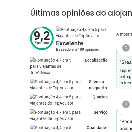
Últimas opiniões do aloj
9,2
A mostr
Excelente
Excelente
D
Baseado em 189 opiniões
Localização
“Grea
Fiquei
entreg
Silêncio
extrem
no quarto
Quartos
O
Serviço
“Pequ
Qualidade-
acolh