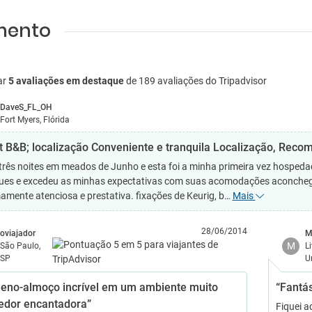
amento
ar
5 avaliações em destaque
de 189 avaliações do Tripadvisor
DaveS_FL_OH
Fort Myers, Flórida
t B&B; localização Conveniente e tranquila Localização, Reco
 três noites em meados de Junho e esta foi a minha primeira vez hospe
ues e excedeu as minhas expectativas com suas acomodações aconchega
amente atenciosa e prestativa. fixações de Keurig, b…
Mais
28/06/2014
oviajador
M
M
São Paulo,
L
SP
U
eno-almoço incrível em um ambiente muito
“Fantás
edor encantadora”
Fiquei a