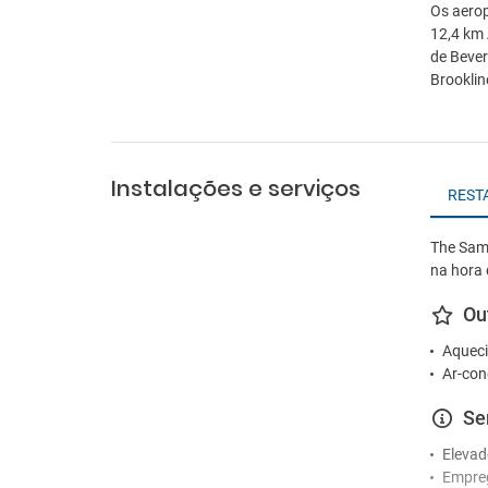
Os aerop
12,4 km 
de Bever
Brooklin
Instalações e serviços
REST
The Samu
na hora 
Ou
Aqueci
Ar-con
Se
Elevad
Empre