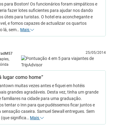
os para Boston! Os funcionários foram simpáticos e
ria fazer lotes suficientes para ajudar nos dando
s úteis para turistas. O hotel era aconchegante e
vel, e fomos capazes de actualizar os quartos
o lá, sem…
Mais
25/05/2014
radM57
aples,
lórida
á lugar como home”
antown muitas vezes antes e fiquei em hotéis
nais grandes agradáveis. Desta vez, tinha um grande
e familiares na cidade para uma graduação.
s tentar o Inn para que pudéssemos ficar juntos e
 sensação caseira. Samuel Sewall entregues. Sem
 (que significa…
Mais