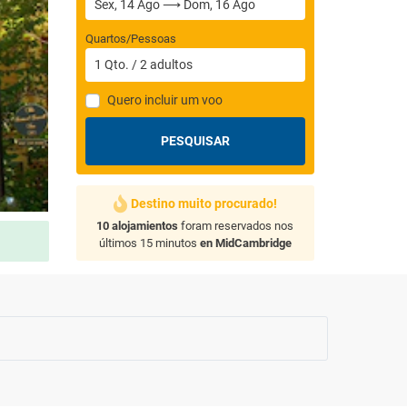
Quartos/Pessoas
1
Qto.
/
2
adultos
Quero incluir um voo
PESQUISAR
Destino muito procurado!
10 alojamientos
foram reservados nos
últimos 15 minutos
en MidCambridge