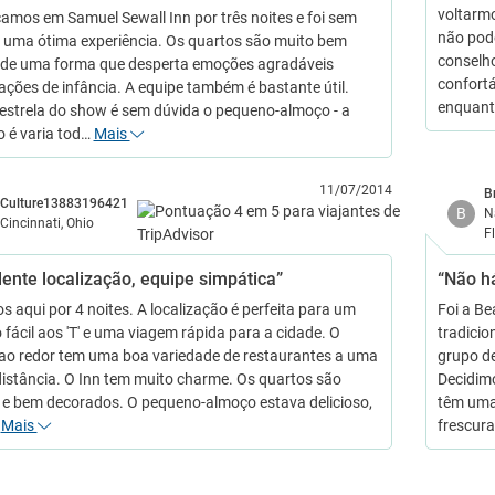
voltarm
camos em Samuel Sewall Inn por três noites e foi sem
não pode
 uma ótima experiência. Os quartos são muito bem
conselho
 de uma forma que desperta emoções agradáveis
confortá
ações de infância. A equipe também é bastante útil.
enquant
estrela do show é sem dúvida o pequeno-almoço - a
o é varia tod…
Mais
11/07/2014
B
Culture13883196421
B
N
Cincinnati, Ohio
F
lente localização, equipe simpática”
“Não h
s aqui por 4 noites. A localização é perfeita para um
Foi a Be
 fácil aos 'T' e uma viagem rápida para a cidade. O
tradicio
 ao redor tem uma boa variedade de restaurantes a uma
grupo d
distância. O Inn tem muito charme. Os quartos são
Decidimo
 e bem decorados. O pequeno-almoço estava delicioso,
têm uma
…
Mais
frescura