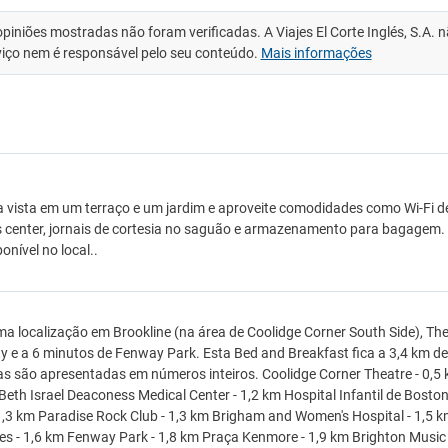
opiniões mostradas não foram verificadas. A Viajes El Corte Inglés, S.A.
viço nem é responsável pelo seu conteúdo.
Mais informações
a vista em um terraço e um jardim e aproveite comodidades como Wi-Fi d
 center, jornais de cortesia no saguão e armazenamento para bagagem.
onível no local..
a localização em Brookline (na área de Coolidge Corner South Side), The
ty e a 6 minutos de Fenway Park. Esta Bed and Breakfast fica a 3,4 km de
as são apresentadas em números inteiros. Coolidge Corner Theatre - 0,5
 Beth Israel Deaconess Medical Center - 1,2 km Hospital Infantil de Bosto
1,3 km Paradise Rock Club - 1,3 km Brigham and Women's Hospital - 1,5
les - 1,6 km Fenway Park - 1,8 km Praça Kenmore - 1,9 km Brighton Music