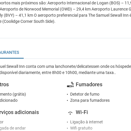
ortos mais próximos são: Aeroporto Internacional de Logan (BOS) – 11
Aeroporto de Norwood Memorial (OWD) – 29,4 km Aeroporto Laurence G.
ly (BVY) – 41,1 km O aeroporto preferencial para The Samuel Sewall Inn 
e (Coolidge Corner South Side).
AURANTES
el Sewall Inn conta com uma lanchonete/delicatessen onde os hóspedes p
disponível diariamente, entre 8h00 e 10h00, mediante uma taxa..
tros
Fumadores
mento (grátis)
Detetor de fumo
dicionado
Zona para fumadores
rviços adicionais
Wi-Fi
or
Ligação à internet
gada de andar
Wifi gratuito