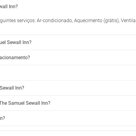
all Inn?
uintes serviços: Ar-condicionado, Aquecimento (grátis), Ventil
el Sewall Inn?
tacionamento?
Sewall Inn?
 The Samuel Sewall Inn?
nn?