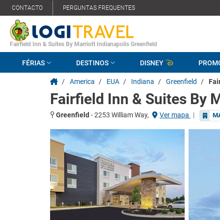
CONTACTO
PERGUNTAS FREQUENTES
Fairfield Inn & Suites By Marriott Indianapolis Greenfield
FÉRIAS
DESTINOS
DISNEY
PROM
/
America
/
EUA
/
Indiana
/
Greenfield
/
Fai
Fairfield Inn & Suites By 
Greenfield
-
2253 William Way,
Ver mapa
|
MA