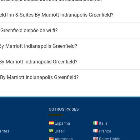
eld Inn & Suites By Marriott Indianapolis Greenfield?
 Greenfield dispõe de wi-fi?
y Marriott Indianapolis Greenfield?
By Marriott Indianapolis Greenfield?
 By Marriott Indianapolis Greenfield?
OUTROS PAÍSES
m
Espanha
Italia
entes
Brasil
França
Alemanha
Reino Unido