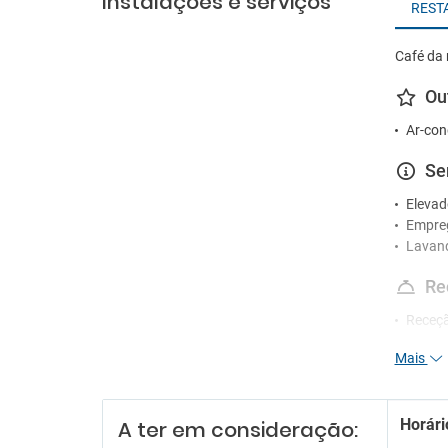
Instalações e serviços
REST
Café da 
Ou
Ar-con
Se
Elevad
Empre
Lavan
Re
Receçã
Mais
Es
Estac
Parque
Horári
A ter em consideração: