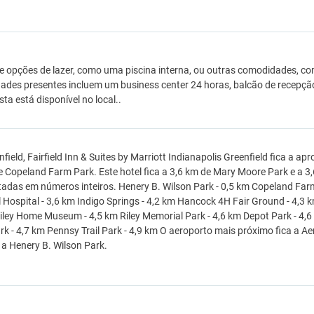
e opções de lazer, como uma piscina interna, ou outras comodidades, com
des presentes incluem um business center 24 horas, balcão de recepçã
ta está disponível no local..
field, Fairfield Inn & Suites by Marriott Indianapolis Greenfield fica a 
e Copeland Farm Park. Este hotel fica a 3,6 km de Mary Moore Park e a 3
adas em números inteiros. Henery B. Wilson Park - 0,5 km Copeland Far
 Hospital - 3,6 km Indigo Springs - 4,2 km Hancock 4H Fair Ground - 4,3 
iley Home Museum - 4,5 km Riley Memorial Park - 4,6 km Depot Park - 4,6
k - 4,7 km Pennsy Trail Park - 4,9 km O aeroporto mais próximo fica a Aer
a Henery B. Wilson Park.