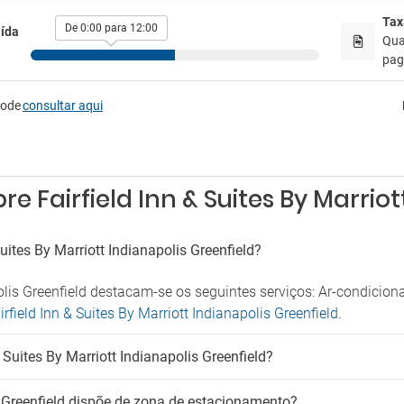
imais de estimação
Secador
Tax
De 0:00 para 12:00
ída
Tábua para roupa
 animais de estimação
Qua
paga
pode
consultar aqui
e Fairfield Inn & Suites By Marriot
uites By Marriott Indianapolis Greenfield?
polis Greenfield destacam-se os seguintes serviços: Ar-condicio
irfield Inn & Suites By Marriott Indianapolis Greenfield
.
 Suites By Marriott Indianapolis Greenfield?
is Greenfield dispõe de zona de estacionamento?