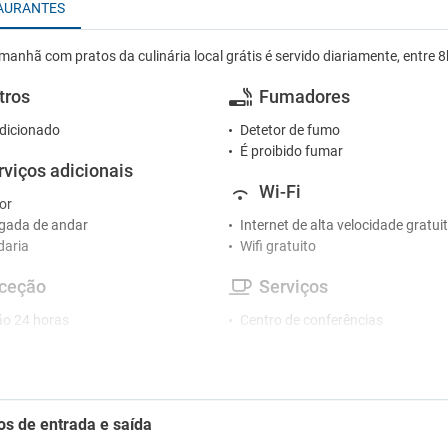
AURANTES
manhã com pratos da culinária local grátis é servido diariamente, entre 
tros
Fumadores
dicionado
Detetor de fumo
É proibido fumar
rviços adicionais
Wi-Fi
or
gada de andar
Internet de alta velocidade gratui
daria
Wifi gratuito
ceção
Serviços
o 24 horas
Centro de conferências
Centro de negócios
tacionamento
Churrasco
Guarda-roupa
ionamento
Micro-ondas
 de estacionamento próximo
os de entrada e saída
Máquina de café
Piscina