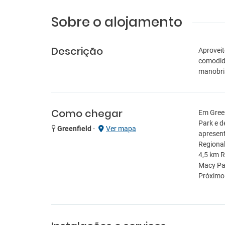
Sobre o alojamento
Descrição
Aproveit
comodida
manobris
Como chegar
Em Green
Park e d
Greenfield
-
Ver mapa
apresent
Regional
4,5 km R
Macy Par
Próximo 