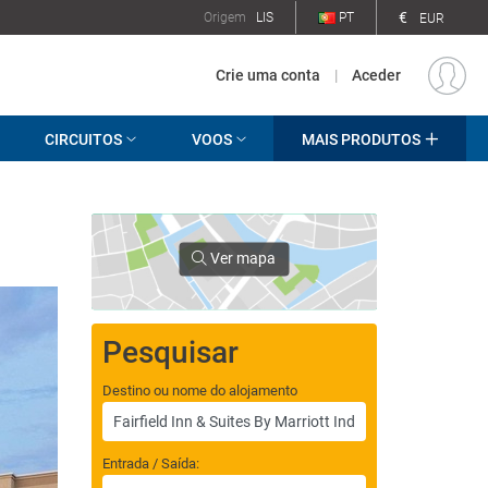
€
Origem
LIS
PT
EUR
Crie uma conta
|
Aceder
CIRCUITOS
VOOS
MAIS PRODUTOS
Ver mapa
Pesquisar
Destino ou nome do alojamento
Entrada / Saída: