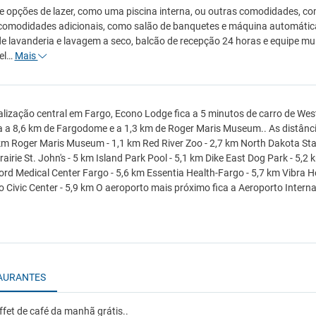
e opções de lazer, como uma piscina interna, ou outras comodidades, como
comodidades adicionais, como salão de banquetes e máquina automátic
de lavanderia e lavagem a seco, balcão de recepção 24 horas e equipe mu
vel…
Mais
lização central em Fargo, Econo Lodge fica a 5 minutos de carro de West 
ca a 8,6 km de Fargodome e a 1,3 km de Roger Maris Museum.. As distân
 km Roger Maris Museum - 1,1 km Red River Zoo - 2,7 km North Dakota St
rairie St. John's - 5 km Island Park Pool - 5,1 km Dike East Dog Park - 5,2
rd Medical Center Fargo - 5,6 km Essentia Health-Fargo - 5,7 km Vibra Ho
 Civic Center - 5,9 km O aeroporto mais próximo fica a Aeroporto Interna
AURANTES
ffet de café da manhã grátis..