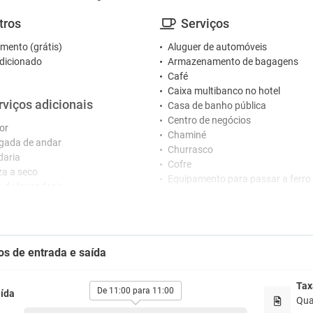
tros
Serviços
mento (grátis)
Aluguer de automóveis
dicionado
Armazenamento de bagagens
Café
Caixa multibanco no hotel
rviços adicionais
Casa de banho pública
Centro de negócios
or
Chaminé
gada de andar
Churrasco
daria
Cofre
a a seco
Equipamento para passar a ferro
o de lavandaria
Fax / Fotocopiadora
Imprensa
ceção
Jardim
Lojas
nários que falam vários idiomas
os de entrada e saída
Micro-ondas
o 24 horas
Máquina de café
o de concierge
Máquinas de vending
o de costura na receção
Tax
De 11:00 para 11:00
ída
Piscina climatizada
Qua
tretenimento
Piscina interior durante todo o an