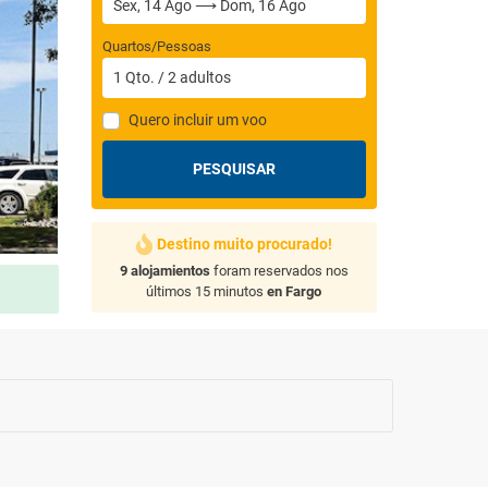
Quartos/Pessoas
1
Qto.
/
2
adultos
Quero incluir um voo
PESQUISAR
Destino muito procurado!
9 alojamientos
foram reservados nos
últimos 15 minutos
en Fargo