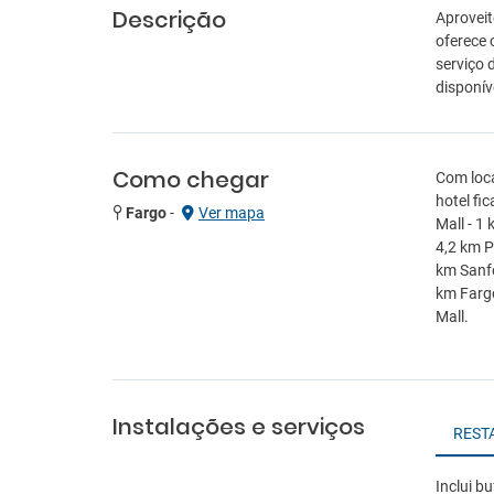
Descrição
Aproveit
oferece 
serviço 
disponí
Como chegar
Com loca
hotel fi
Fargo
-
Ver mapa
Mall - 1
4,2 km P
km Sanfo
km Fargo
Mall.
Instalações e serviços
REST
Inclui bu