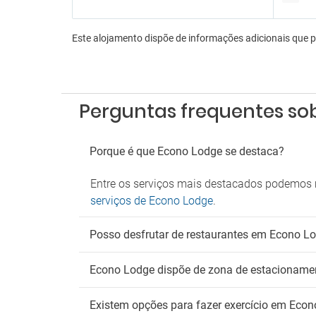
Cinem
Lojas 
Este alojamento dispõe de informações adicionais que 
Sala d
Teatro
Es
Perguntas frequentes so
Estac
Estaci
Parque
Porque é que Econo Lodge se destaca?
Wi
Entre os serviços mais destacados podemos m
serviços de Econo Lodge
.
Acesso
Wifi gr
Posso desfrutar de restaurantes em Econo L
Econo Lodge dispõe de zona de estacioname
Existem opções para fazer exercício em Eco