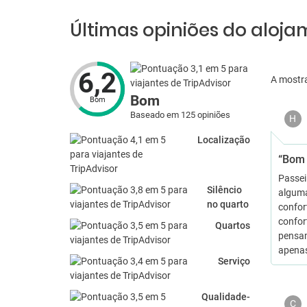
Últimas opiniões do aloj
6,2
A mostr
Bom
Bom
Baseado em 125 opiniões
H
Localização
“Bom 
Passei
Silêncio
alguma
no quarto
confor
confor
Quartos
pensame
apenas
Serviço
Qualidade-
C