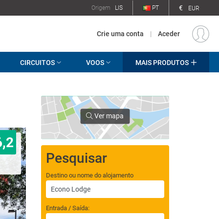
€
Origem
LIS
PT
EUR
Crie uma conta
|
Aceder
CIRCUITOS
VOOS
MAIS PRODUTOS
Ver mapa
6,2
Pesquisar
Destino ou nome do alojamento
Entrada / Saída: