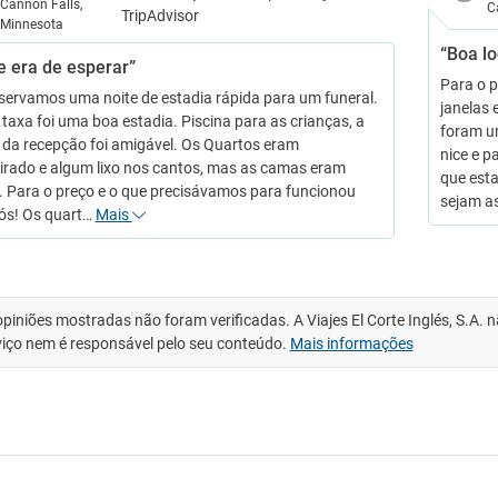
Cannon Falls,
C
Minnesota
“Boa lo
e era de esperar”
Para o p
servamos uma noite de estadia rápida para um funeral.
janelas 
 taxa foi uma boa estadia. Piscina para as crianças, a
foram u
 da recepção foi amigável. Os Quartos eram
nice e p
rado e algum lixo nos cantos, mas as camas eram
que esta
. Para o preço e o que precisávamos para funcionou
sejam 
ós! Os quart…
Mais
opiniões mostradas não foram verificadas. A Viajes El Corte Inglés, S.A.
viço nem é responsável pelo seu conteúdo.
Mais informações