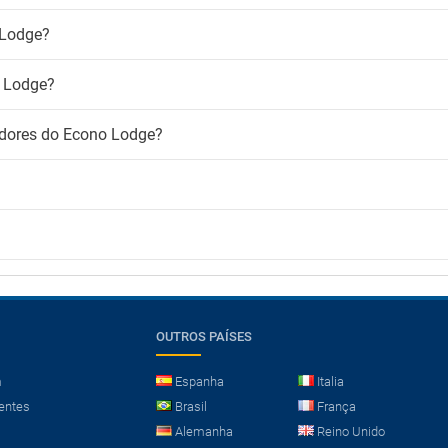
 Lodge?
o Lodge?
adores do Econo Lodge?
OUTROS PAÍSES
m
Espanha
Italia
entes
Brasil
França
Alemanha
Reino Unido