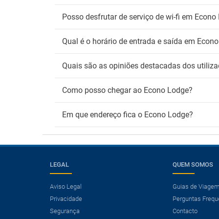
Posso desfrutar de serviço de wi-fi em Econo
Qual é o horário de entrada e saída em Econ
Quais são as opiniões destacadas dos utiliz
Como posso chegar ao Econo Lodge?
Em que endereço fica o Econo Lodge?
LEGAL
QUEM SOMOS
Aviso Legal
Guias de Viage
Privacidade
Perguntas Frequ
×
Segurança
Contacto
Precisa de um voo?