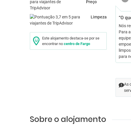
Preço
Limpeza
“O qu
Nós re
Para a
equipe
Este alojamento destaca-se por se
encontrar no
centro de Fargo
empoei
limpos
para n
As 
ser
Sobre o alojamento