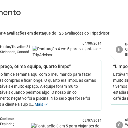
amento
ar
4 avaliações em destaque
de 125 avaliações do Tripadvisor
04/08/2014
B
HockeyTravellers21
B
C
Steinbach, Canadá
Il
preço, ótima equipe, quarto limpo”
“Limpo
 o fim de semana aqui com o meu marido para fazer
Estávamo
s compras e ficar longe. O quarto era limpo, as camas
muito si
táveis e muito espaço. A equipe foram muito
tivemos
táveis quando pedimos algo. O nosso único
estadia
nto negativo foi a piscina. Não sei o que foi se foi
café da
 a clientela sujo o…
Mais
Continue-
c
02/07/2014
Exploring
C
W