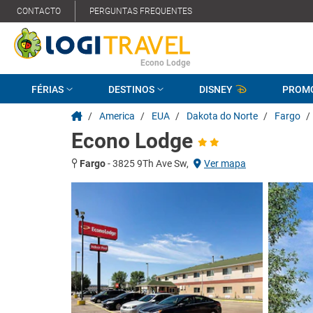
CONTACTO
PERGUNTAS FREQUENTES
Econo Lodge
FÉRIAS
DESTINOS
DISNEY
PROM
/
America
/
EUA
/
Dakota do Norte
/
Fargo
/
Econo Lodge
Fargo
-
3825 9Th Ave Sw,
Ver mapa