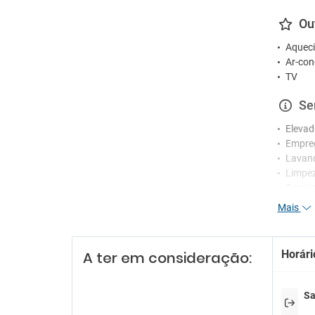
Ou
Aqueci
Ar-con
TV
Se
Elevad
Empre
Lavan
Limpez
Serviç
Mais
Re
Funcio
Horári
A ter em consideração:
Receçã
Serviç
Serviç
Sa
En