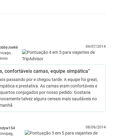
04/07/2014
obbyJoe66
hicago,
linois
s, confortáveis camas, equipe simpática”
s passando por e chegou tarde. A equipe foi great,
mpática e prestativa. As camas eram confortáveis e
 quartos conjugados por nosso pedido. Gostaria
 novamente talvez alguns cereais mais saudáveis no
 manhã
08/06/2014
indyw154
innipeg,