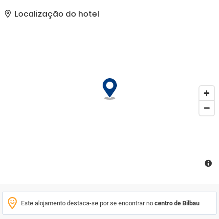
garantir que você se divirta muito. Aproveite o Wi-Fi gratuito em
todos os quartos, limpeza diária, serviço de táxi, acesso para
Localização do hotel
cadeiras de rodas e instalações para hóspedes com mobilidade
reduzida. Projetados para conforto, alguns quartos oferecem
roupa de cama, cacifos, toalhas, acesso à internet - sem fio
(gratuito) e ar condicionado para garantir uma noite de descanso.
Desfrute das aulas de surf antes de se retirar para o seu quarto
para um merecido descanso. Um ambiente acolhedor e um
serviço excelente são o que você pode esperar durante a sua
estadia no Quartier Bilbao Hostel.
Este alojamento destaca-se por se encontrar no
centro de Bilbau