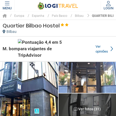
MENU
LOGIN
QUARTIER BILB
Europa
Espanha
País Basco
Bilbau
Quartier Bilbao Hostel
Bilbau
Ver
M. bom
opiniões
Ver fotos (31)