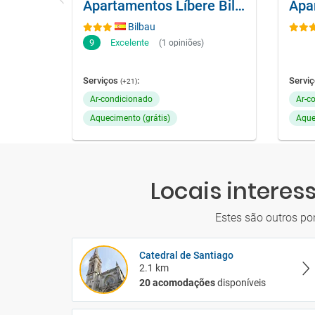
Apartamentos Líbere Bilbao La Vieja
Bilbau
9
Excelente
(1 opiniões)
Serviços
:
Servi
(+21)
Ar-condicionado
Ar-c
Aquecimento (grátis)
Aque
Locais interes
Estes são outros po
Catedral de Santiago
2.1 km
20 acomodações
disponíveis