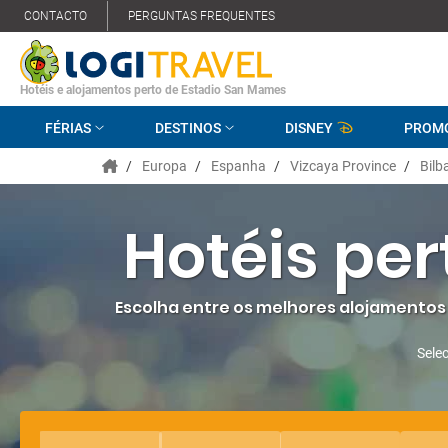
CONTACTO
PERGUNTAS FREQUENTES
Hotéis e alojamentos perto de Estadio San Mames
FÉRIAS
DESTINOS
DISNEY
PROM
/
Europa
/
Espanha
/
Vizcaya Province
/
Bilb
Hotéis pe
Escolha entre os melhores alojamentos 
Selec