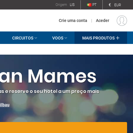
€
Origem
LIS
PT
EUR
Crie uma conta
|
Aceder
CIRCUITOS
VOOS
MAIS PRODUTOS
 San Mames
s e reserve o seu hotel a um preço mais
ilbau