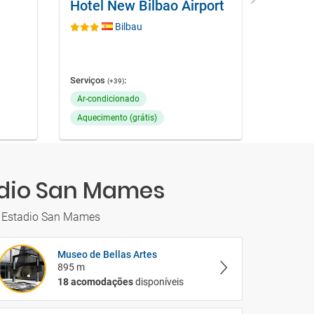
Hotel New Bilbao Airport
Resid
Bilbau
Serviços
:
Serviços
(+39)
Ar-condicionado
Aquecime
Aquecimento (grátis)
Serviço 
tadio San Mames
ar Estadio San Mames
Museo de Bellas Artes
895 m
18 acomodações
disponíveis