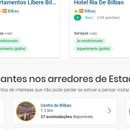
Apartamentos Líbere Bilbao Museo
Hotel Ria De Bilbao
Bilbau
Bilbau
6
Bom
(109 opiniões)
ços
:
Serviços
:
(+34)
(+45)
ondicionado
Ar-condicionado
cimento (grátis)
Aquecimento (grátis)
santes nos arredores de Es
ntos de interesse que não pode perder se estiver a pensar visit
Centro de Bilbao
1.2 km
27 acomodações
disponíveis