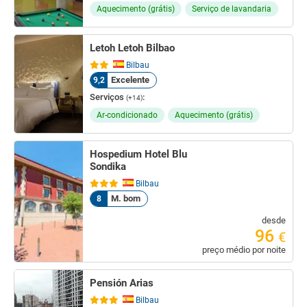
Aquecimento (grátis)
Serviço de lavandaria
Letoh Letoh Bilbao
Bilbau
Excelente
9,2
Serviços
:
(+14)
Ar-condicionado
Aquecimento (grátis)
Hospedium Hotel Blu
Sondika
Bilbau
M. bom
8
desde
96
€
preço médio por noite
Pensión Arias
Bilbau