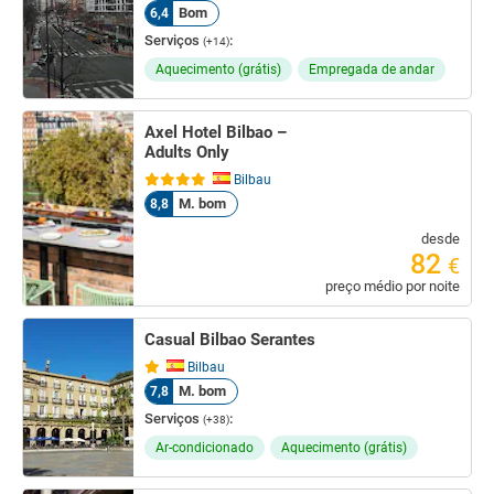
Bom
6,4
Serviços
:
(+14)
Aquecimento (grátis)
Empregada de andar
Axel Hotel Bilbao –
Adults Only
Bilbau
M. bom
8,8
desde
82
€
preço médio por noite
Casual Bilbao Serantes
Bilbau
M. bom
7,8
Serviços
:
(+38)
Ar-condicionado
Aquecimento (grátis)