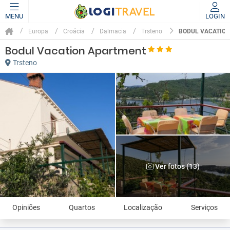
MENU
LOGIN
BODUL VACATIO
Europa
Croácia
Dalmacia
Trsteno
Bodul Vacation Apartment
Trsteno
Ver fotos (13)
Opiniões
Quartos
Localização
Serviços