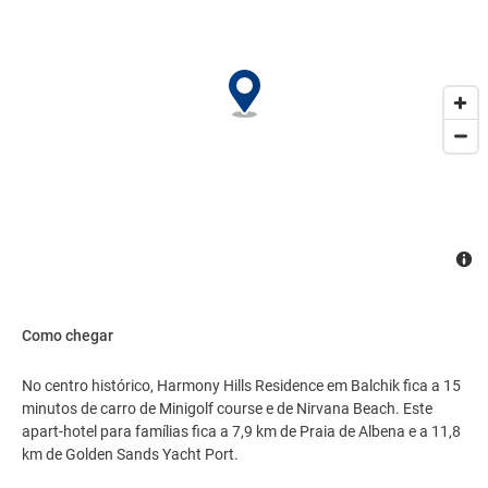
multilíngue. Mediante uma sobretaxa, há serviço de traslado
de/para o aeroporto (disponível 24 horas) e estacionamento
grátis sem manobrista no local..
Como chegar
No centro histórico, Harmony Hills Residence em Balchik fica a 15
minutos de carro de Minigolf course e de Nirvana Beach. Este
apart-hotel para famílias fica a 7,9 km de Praia de Albena e a 11,8
km de Golden Sands Yacht Port.