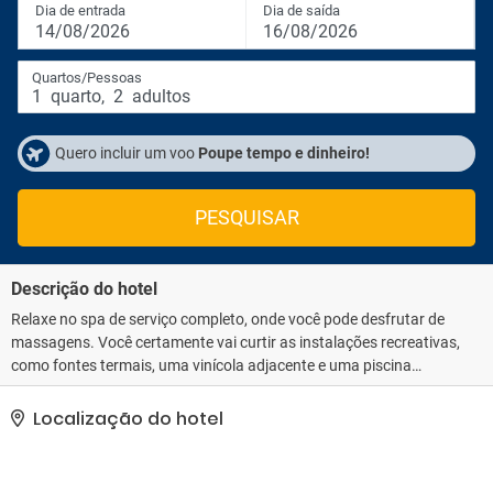
Dia de entrada
Dia de saída
14/08/2026
16/08/2026
Quartos/Pessoas
1
quarto
,
2
adultos
Quero incluir um voo
Poupe tempo e dinheiro!
PESQUISAR
Descrição do hotel
Relaxe no spa de serviço completo, onde você pode desfrutar de
massagens. Você certamente vai curtir as instalações recreativas,
como fontes termais, uma vinícola adjacente e uma piscina
externa. Este apart-hotel também oferece Wi-Fi de cortesia,
serviço de babá (grátis) e sala de jogos. É fácil chegar às atrações
Localização do hotel
próximas à propriedade com o traslado local (sobretaxa) que
opera até 4 quilômetros.. As comodidades presentes incluem um
business center, serviço de lavanderia e lavagem a seco e equipe