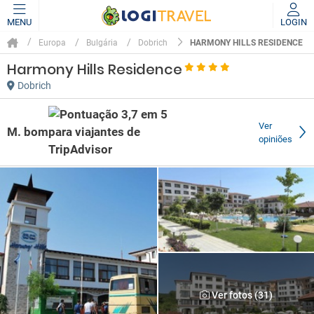
MENU
LOGIN
HARMONY HILLS RESIDENCE
Europa
Bulgária
Dobrich
Harmony Hills Residence
Dobrich
Ver
M. bom
opiniões
Ver fotos (31)