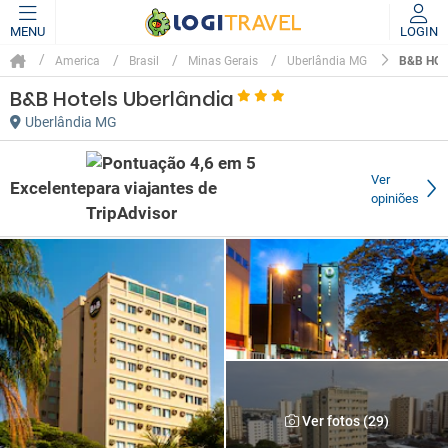
MENU
LOGIN
B&B HO
America
Brasil
Minas Gerais
Uberlândia MG
B&B Hotels Uberlândia
Uberlândia MG
Ver
Excelente
opiniões
Ver fotos (29)