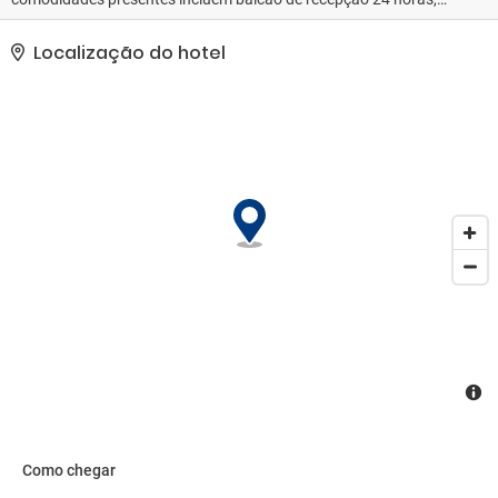
armazenamento para bagagem e um cofre na recepção do hotel.
Estacionamento sem manobrista (sujeito a cobrança) está
Localização do hotel
disponível no local..
Como chegar