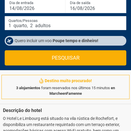
Dia de entrada
Dia de saída
14/08/2026
16/08/2026
Quartos/Pessoas
1
quarto
,
2
adultos
Quero incluir um voo
Poupe tempo e dinheiro!
PESQUISAR
Destino muito procurado!
3 alojamientos
foram reservados nos últimos 15 minutos
en
MarcheenFamenne
Descrição do hotel
O Hotel Le Limbourg está situado na vila rústica de Rochefort, e
disponibiliza um restaurante requintado com um terraço exterior,
acomodações básicas com acesso Wi-Fi gratuito, bem como um