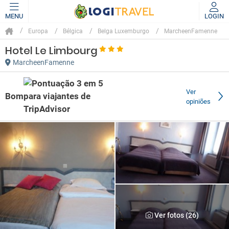
MENU
LOGIN
Europa
Bélgica
Belga Luxemburgo
MarcheenFamenne
Hotel Le Limbourg
MarcheenFamenne
Ver
Bom
opiniões
Ver fotos (26)