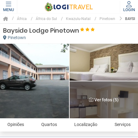
MENU
LOGIN
BAYSID
África
África do Sul
Kwazulu-Natal
Pinetown
Bayside Lodge Pinetown
Pinetown
Ver fotos (5)
Opiniões
Quartos
Localização
Serviços