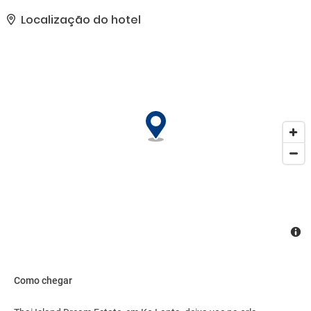
inesquecíveis. Funcionários capacitados irão recebê-lo e orientá-lo
no Thai Island Dream Estate. Quartos confortáveis garantem uma
Localização do hotel
boa noite de sono com algumas comodidades, tais como TV de
tela plana, toalhas, acesso a internet (sem fios), piscina privada,
internet sem fios (gratuito). Faça uma pausa após um longo dia e
disfrute do piscina exterior, jardim. Não importa as razões para
visitar Koh Lanta, o Thai Island Dream Estate vai fazer você sentir-
se, confortavelmente, em casa.
Como chegar