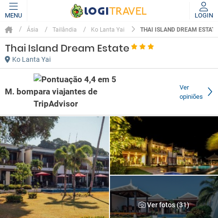
MENU
LOGIN
THAI ISLAND DREAM ESTAT
Ásia
Tailândia
Ko Lanta Yai
Thai Island Dream Estate
Ko Lanta Yai
Ver
M. bom
opiniões
Ver fotos (31)