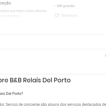
ceção
Wifi gratuito
nários que falam vários idiomas
Serviços
o de concierge
Armazenamento de bagagens
tretenimento
Chaminé
no hotel
Cofre
Equipamento para passar a ferro
tacionamento
Registo de entrada / saída privad
Secador
 de estacionamento próximo
Segurança
Serviço de Casamentos
Venda de entradas
Venda de excursões
re B&B Relais Del Porto
ais Del Porto?
dor, Serviço de concierge são alguns dos serviços destacados d