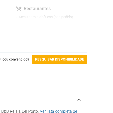
Restaurantes
Menu para diabéticos (sob pedido)
Atividades
Snorkel
o
Ficou convencido?
PESQUISAR DISPONIBILIDADE
e B&B Relais Del Porto.
Ver lista completa de