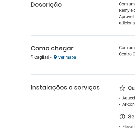
Descrição
Com uma 
Remy e d
Aproveit
adiciona
Como chegar
Com uma 
Centro C
Cagliari
-
Ver mapa
Instalações e serviços
Ou
Aqueci
Ar-con
Se
Elevad