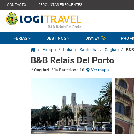
CONTACTO
PERGUNTAS FREQUENTES
B&B Relais Del Porto
FÉRIAS
DESTINOS
DISNEY
PROM
/
Europa
/
Itália
/
Sardenha
/
Cagliari
/
B&B 
B&B Relais Del Porto
Cagliari
-
Via Barcellona 10
Ver mapa