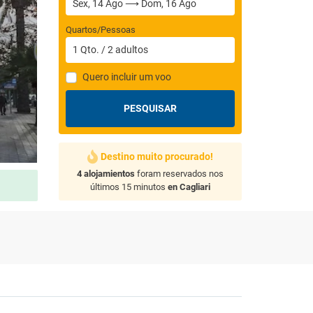
Quartos/Pessoas
1
Qto.
/
2
adultos
Quero incluir um voo
PESQUISAR
Destino muito procurado!
4 alojamientos
foram reservados nos
últimos 15 minutos
en Cagliari