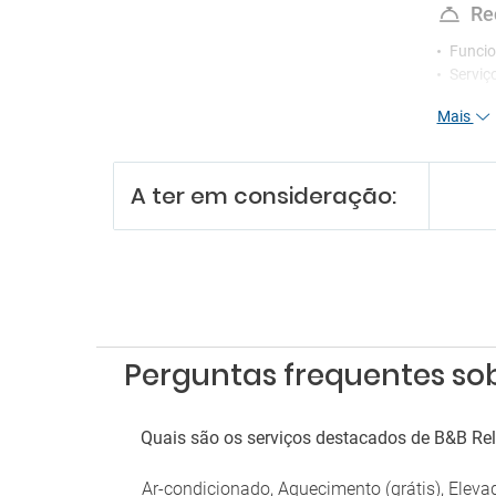
Re
Funcio
Serviç
Mais
En
Lojas 
A ter em consideração:
Es
Parque
Perguntas frequentes sob
Quais são os serviços destacados de B&B Rel
Ar-condicionado, Aquecimento (grátis), Eleva