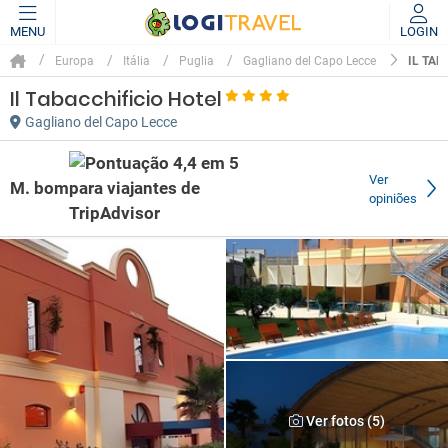
MENU
LOGIN
IL TAB
Europa
Itália
Puglia
Gagliano del Capo Lecce
Il Tabacchificio Hotel
Gagliano del Capo Lecce
Ver
M. bom
opiniões
Ver fotos (5)