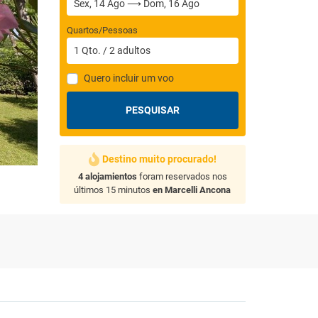
Quartos/Pessoas
1
Qto.
/
2
adultos
Quero incluir um voo
PESQUISAR
Destino muito procurado!
4 alojamientos
foram reservados nos
últimos 15 minutos
en Marcelli Ancona