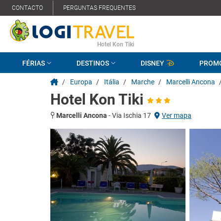
CONTACTO
PERGUNTAS FREQUENTES
Hotel Kon Tiki
FÉRIAS
DESTINOS
DISNEY
PROM
/
Europa
/
Itália
/
Marche
/
Marcelli Ancona
Hotel Kon Tiki
Marcelli Ancona
-
Via Ischia 17
Ver mapa