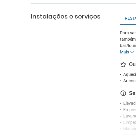
Instalações e serviços
REST
Para sab
também 
bar/loun
Mais
Ou
Aqueci
Ar-con
Se
Elevad
Empre
Lavan
Limpez
Máquin
Secad