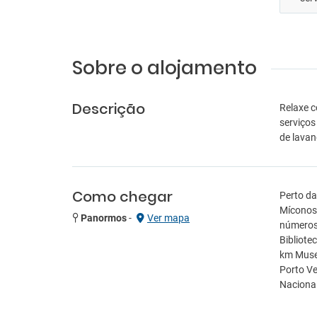
Sobre o alojamento
Descrição
Relaxe c
serviços
de lavan
Como chegar
Perto da
Míconos.
Panormos
-
Ver mapa
números 
Bibliote
km Museu
Porto Ve
Nacional