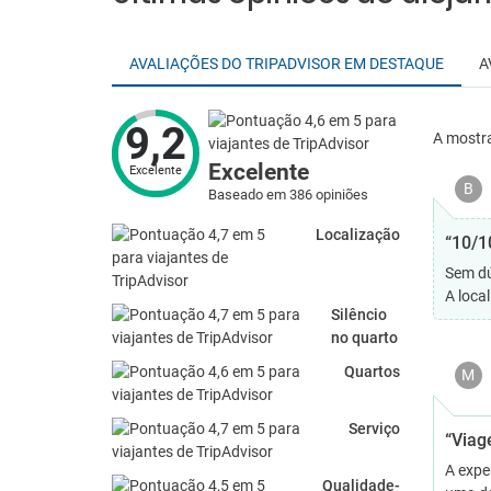
AVALIAÇÕES DO TRIPADVISOR EM DESTAQUE
A
9,2
A mostr
Excelente
Excelente
B
Baseado em 386 opiniões
Localização
“10/1
Sem dúv
A loca
Silêncio
no quarto
Quartos
M
Serviço
“Viag
A expe
Qualidade-