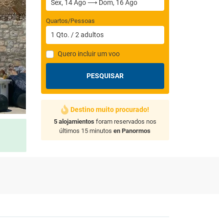
Quartos/Pessoas
1
Qto.
/
2
adultos
Quero incluir um voo
PESQUISAR
Destino muito procurado!
5 alojamientos
foram reservados nos
últimos 15 minutos
en Panormos