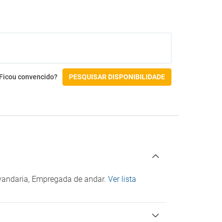
Snack-bar
Piscinas
Espreguiçadeiras na piscina
Guarda-sóis na piscina
Ginásio e SPA
Ficou convencido?
PESQUISAR DISPONIBILIDADE
Jacuzzi
Massagens
Spa
Atividades
Mergulho
Snorkel
avandaria, Empregada de andar.
Ver lista
Acessibilidade
Não acessível por cadeira de rodas