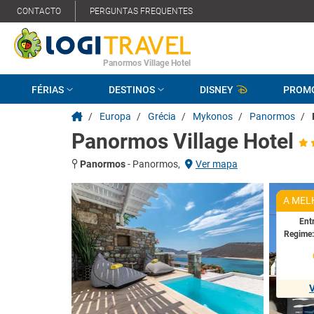
CONTACTO
PERGUNTAS FREQUENTES
Panormos Village Hotel
FÉRIAS
DESTINOS
DISNEY
PROM
/
Europa
/
Grécia
/
Mykonos
/
Panormos
/
Panormos Village Hotel
Panormos
-
Panormos,
Ver mapa
A MEL
Ent
Regime
V