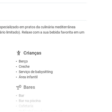
specializado em pratos da culinária mediterrânea
orário limitado). Relaxe com a sua bebida favorita em um
Crianças
Berço
Creche
Serviço de babysitting
Área infantil
Bares
Bar
Bar na piscina
Cafetaria
Café/chá nas áreas comuns