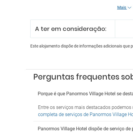
Serviç
Mais
Re
A ter em consideração:
Funcio
Receçã
Serviç
Este alojamento dispõe de informações adicionais que 
Serviç
Es
Estac
Perguntas frequentes sob
Parque de estacionamento gratuito
próximo
Parque
Porque é que Panormos Village Hotel se dest
An
Entre os serviços mais destacados podemos m
Não ad
completa de serviços de Panormos Village Ho
Panormos Village Hotel dispõe de serviço de 