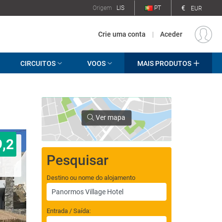
€
Origem
LIS
PT
EUR
Crie uma conta
|
Aceder
CIRCUITOS
VOOS
MAIS PRODUTOS
Ver mapa
9,2
Pesquisar
Destino ou nome do alojamento
Entrada / Saída: