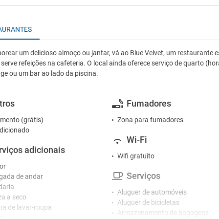
AURANTES
orear um delicioso almoço ou jantar, vá ao Blue Velvet, um restaurante e
serve refeições na cafeteria. O local ainda oferece serviço de quarto (h
ge ou um bar ao lado da piscina.
tros
Fumadores
mento (grátis)
Zona para fumadores
dicionado
Wi-Fi
rviços adicionais
Wifi gratuito
or
Serviços
gada de andar
daria
Aluguer de automóveis
a a seco
Aluguer de bicicletas
a de lavar-roupa
Armazenamento de bagagens
or