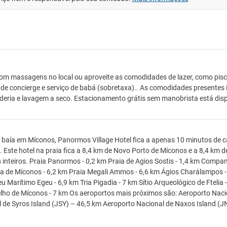
om massagens no local ou aproveite as comodidades de lazer, como piscin
 de concierge e serviço de babá (sobretaxa).. As comodidades presentes 
deria e lavagem a seco. Estacionamento grátis sem manobrista está dispo
 baía em Míconos, Panormos Village Hotel fica a apenas 10 minutos de c
 Este hotel na praia fica a 8,4 km de Novo Porto de Míconos e a 8,4 km 
inteiros. Praia Panormos - 0,2 km Praia de Agios Sostis - 1,4 km Compan
ca de Míconos - 6,2 km Praia Megali Ammos - 6,6 km Ágios Charálampos - 
 Marítimo Egeu - 6,9 km Tria Pigadia - 7 km Sítio Arqueológico de Ftelia
lho de Míconos - 7 km Os aeroportos mais próximos são: Aeroporto Naci
 de Syros Island (JSY) – 46,5 km Aeroporto Nacional de Naxos Island (J