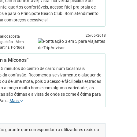
os, cama confortável, vista incrível da piscina e do
nte, quartos confortáveis, acesso fácil pra praia de
s e para o Principote Beach Club. Bom atendimento
na com preços acessíveis!
25/05/2018
ariodacosta
lgueirão - Mem
artins, Portugal
m a Míconos”
15 minutos do centro de carro num local mais
o da confusão. Recomenda-se vivamente o aluguer de
 ou de uma mota, pois o acesso é fácil pelas estradas
no almoço muito bom e com alguma variedade , as
as são ótimas e a vista de onde se come é ótima para
 Pan…
Mais
 não garante que correspondam a utilizadores reais do