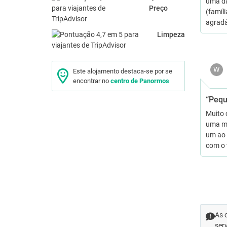
uma da
Preço
(famíl
agradáv
Limpeza
W
Este alojamento destaca-se por se
encontrar no
centro de Panormos
“Pequ
Muito 
uma ma
um ao b
com o 
As 
ser