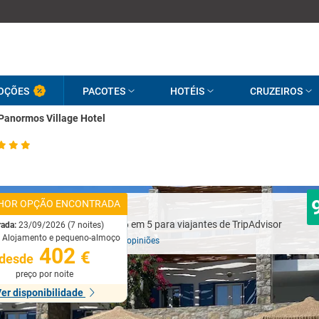
OÇÕES
PACOTES
HOTÉIS
CRUZEIROS
Panormos Village Hotel
HOR OPÇÃO ENCONTRADA
Excelente
rada:
23/09/2026 (7 noites)
:
Alojamento e pequeno-almoço
Baseado em
386 opiniões
402
€
desde
preço por noite
er disponibilidade