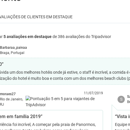
VALIAÇÕES DE CLIENTES EM DESTAQUE
ar
5 avaliações em destaque
de 386 avaliações do Tripadvisor
Barbaraa_paivaa
Braga, Portugal
0”
ida um dos melhores hotéis onde já estive, o staff é incrível, a comida é ó
lização do hotel é muito boa e conta com um dos melhores beach clubs (pr
11/07/2019
moraes27
S
S
Rio de Janeiro,
B
RJ
em em família 2019”
“Vista i
riência foi incrível, A começar pela praia de Panormos,
Equipe m