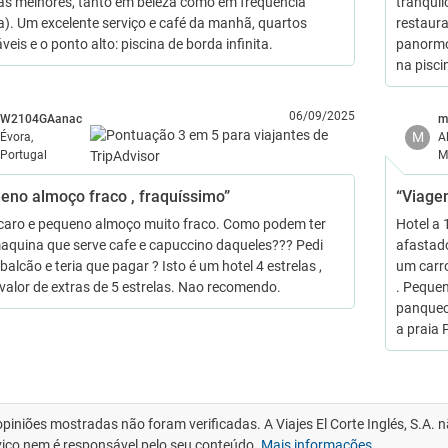
s melhores, tanto em beleza como em frequência
tranquil
ia). Um excelente serviço e café da manhã, quartos
restaura
eis e o ponto alto: piscina de borda infinita.
panormo
na pisci
06/09/2025
W2104GAanac
m
M
Évora,
A
Portugal
M
eno almoço fraco , fraquíssimo”
“Viage
caro e pequeno almoço muito fraco. Como podem ter
Hotel a 
quina que serve cafe e capuccino daqueles??? Pedi
afastad
alcão e teria que pagar ? Isto é um hotel 4 estrelas ,
um carro
valor de extras de 5 estrelas. Nao recomendo.
. Peque
panquec
a praia
opiniões mostradas não foram verificadas. A Viajes El Corte Inglés, S.A.
viço nem é responsável pelo seu conteúdo.
Mais informações