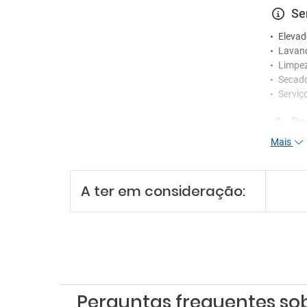
Se
Elevad
Lavan
Limpez
Secad
Serviç
Re
Mais
Serviç
En
A ter em consideração:
Lojas 
Perguntas frequentes so