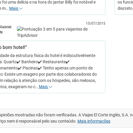
foi uma delícia e na hora do jantar Billy foi notável e
os funci
e m…
Mais
discret
15/07/2015
Gabriel
N
o bom hotel!”
dade da estrutura física do hotel é indiscutivelmente
ta: Quarto✔️ Banheiro✔️ Restaurante✔️
onamento✔️ Piscinas✔️ Tenho apenas um ponto de
o: Existe um exagero por parte dos colaboradores do
em relação à atenção com os hóspedes, são melosos,
tos, exageram no c…
Mais
opiniões mostradas não foram verificadas. A Viajes El Corte Inglés, S.A.
viço nem é responsável pelo seu conteúdo.
Mais informações