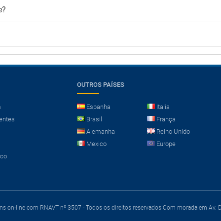
e?
OUTROS PAÍSES
m
Espanha
Italia
entes
Brasil
França
Alemanha
Reino Unido
Mexico
Europe
sco
ens on-line com RNAVT nº 3507 - Todos os direitos reservados
Com morada em Av. Du