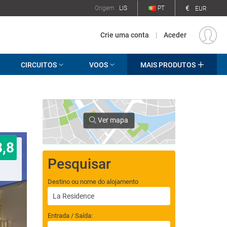
€
Origem
LIS
PT
EUR
Crie uma conta
|
Aceder
CIRCUITOS
VOOS
MAIS PRODUTOS
Ver mapa
8,8
Pesquisar
Destino ou nome do alojamento
Entrada / Saída: