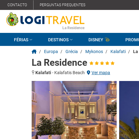
CONTACTO
PERGUNTAS FREQUENTES
La Residence
FÉRIAS
DESTINOS
DISNEY
PROM
/
Europa
/
Grécia
/
Mykonos
/
Kalafati
/
La
La Residence
Kalafati
-
Kalafatis Beach
Ver mapa