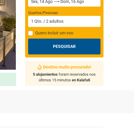
Quartos/Pessoas
1
Qto.
/
2
adultos
Quero incluir um voo
PESQUISAR
Destino muito procurado!
5 alojamientos
foram reservados nos
últimos 15 minutos
en Kalafati