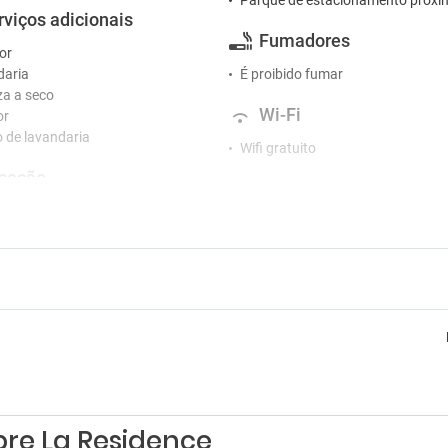
Parque de estacionamento próxi
rviços adicionais
Fumadores
or
daria
É proibido fumar
a a seco
Wi-Fi
or
o de lavandaria
Wifi gratuito
ceção
Serviços
o de concierge
Armazenamento de bagagens
Chaminé
tretenimento
Esplanada
no hotel
Imprensa
Jardim
Segurança
Serviço de quartos
Solário
bre La Residence