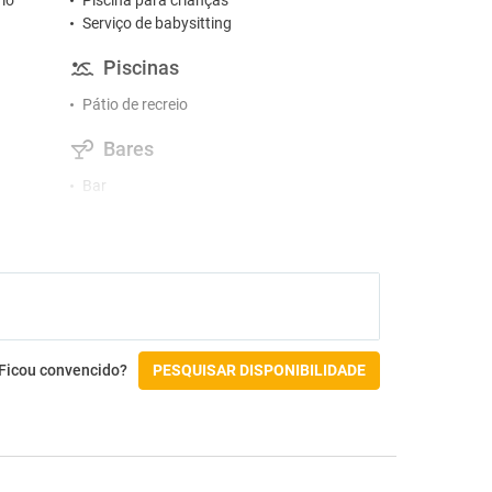
mo
Piscina para crianças
Serviço de babysitting
Piscinas
Pátio de recreio
Bares
Bar
Ginásio e SPA
Sauna
Spa
Ficou convencido?
PESQUISAR DISPONIBILIDADE