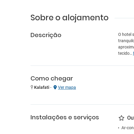
Sobre o alojamento
Descrição
O hotel 
tranquil
aproxima
tecido…
Como chegar
Kalafati
-
Ver mapa
Instalações e serviços
Ou
Ar-con