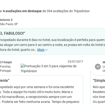
ar
4 avaliações em destaque
de 394 avaliações do Tripadvisor
Antonio S
São Paulo, SP
EL FABULOSO!”
 hospedado durante 8 dias no hotel, sua localização é perfeita para quem 
iso alugar um carro para ir ao centro a noite, as praias em volta do hotel
etura do hotel, quarto co…
Mais
23/07/2017
319steph
M
M
Funchal,
L
Portugal
U
lente”
“Simpl
spedado aqui por uma semana e foi uma excelente
Nós ape
. Toda a equipe foi muito útil e muito bom, Maria o
Residenc
e foi maravilhoso, a recepcionista sempre com um
nós tiv
o. Poderia ser feito nenhuma avaria. Tempo de pequeno-
Os quart