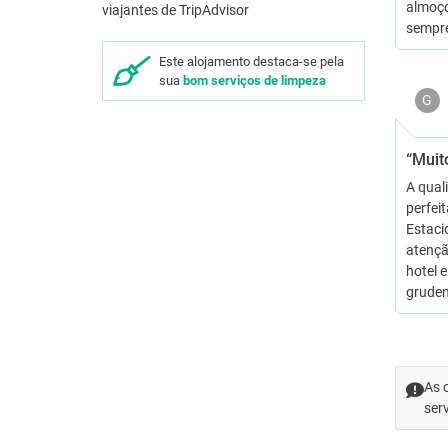
almoço 
sempr
Este alojamento destaca-se pela
sua
bom serviços de limpeza
G
“Muit
A quali
perfei
Estaci
atençã
hotel 
gruden
As 
ser