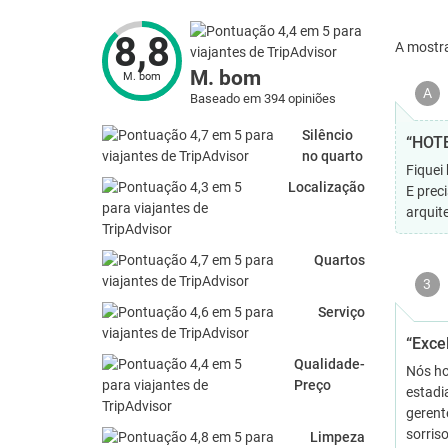
8,8
A mostr
M. bom
M. bom
A
Baseado em 394 opiniões
Silêncio
“HOT
no quarto
Fiquei
Localização
E prec
arquit
Quartos
3
Serviço
“Exce
Qualidade-
Nós ho
Preço
estadia
gerent
sorris
Limpeza