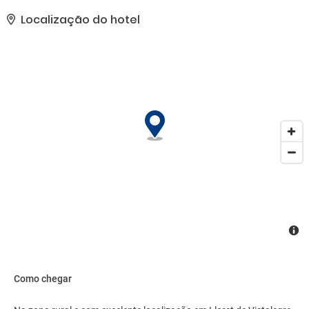
para piquenique.. As comodidades presentes incluem serviço de
lavanderia e lavagem a seco, balcão de recepção 24 horas e
Localização do hotel
armazenamento para bagagem. Estacionamento grátis sem
manobrista está disponível no local..
Como chegar