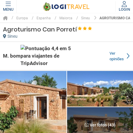
MENU
LOGIN
AGROTURISMO CAN
Europa
Espanha
Maiorca
Sineu
Agroturismo Can Porretí
Sineu
Ver
M. bom
opiniões
Ver fotos (43)