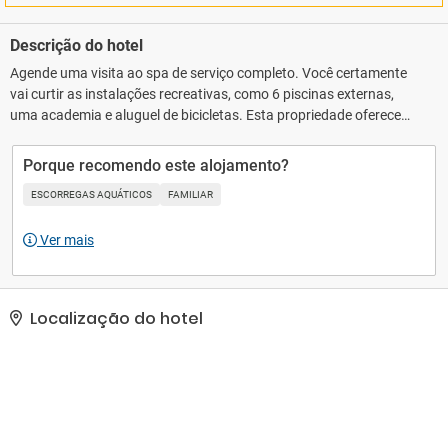
Descrição do hotel
Agende uma visita ao spa de serviço completo. Você certamente
vai curtir as instalações recreativas, como 6 piscinas externas,
uma academia e aluguel de bicicletas. Esta propriedade oferece
comodidades como Wi-Fi de cortesia, serviços de concierge e loja
de presentes/banca de jornal.. As comodidades presentes
Porque recomendo este alojamento?
incluem um business center, serviço de lavanderia e lavagem a
ESCORREGAS AQUÁTICOS
FAMILIAR
seco e balcão de recepção 24 horas. Estacionamento grátis sem
manobrista está disponível no local..
Ver mais
Localização do hotel