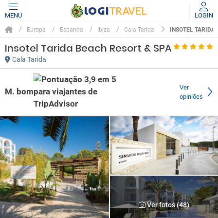
MENU
LOGIN
INSOTEL TARIDA
Europa
Espanha
Ibiza
Cala Tarida
Insotel Tarida Beach Resort & SPA
Cala Tarida
Ver
M. bom
opiniões
Ver fotos (48)