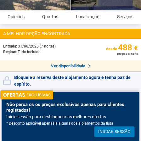
Opiniões
Quartos
Localização
Serviços
A MELHOR OPÇÃO ENCONTRADA
488
Entrada:
31/08/2026 (7 noites)
€
desde
Regime:
Tudo incluído
preço por noite
Ver disponibilidade
Bloqueie a reserva deste alojamento agora e tenha paz de
espírito.
OFERTAS
EXCLUSIVAS
Não perca os
os preços exclusivos apenas para clientes
registados!
Inicie sessão para desbloquear as melhores ofertas
* Desconto aplicável apenas a alguns dos alojamentos da lista
INICIAR SESSÃO