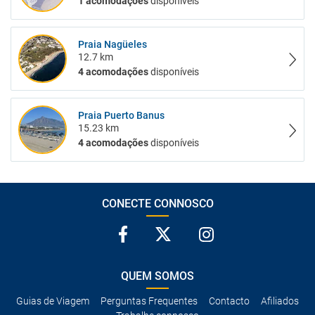
1 acomodações
disponíveis
Praia Nagüeles
12.7 km
4 acomodações
disponíveis
Praia Puerto Banus
15.23 km
4 acomodações
disponíveis
CONECTE CONNOSCO
QUEM SOMOS
Guias de Viagem
Perguntas Frequentes
Contacto
Afiliados