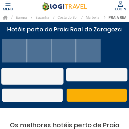
MENU
LOGIN
PRAIA REAL
Europa
Espanha
Costa do Sol
Marbella
Hotéis perto de Praia Real de Zaragoza
Os melhores hotéis perto de Praia