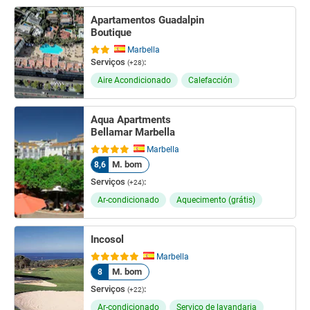
Apartamentos Guadalpin
Boutique
Marbella
Serviços
:
(+28)
Aire Acondicionado
Calefacción
Aqua Apartments
Bellamar Marbella
Marbella
M. bom
8,6
Serviços
:
(+24)
Ar-condicionado
Aquecimento (grátis)
Incosol
Marbella
M. bom
8
Serviços
:
(+22)
Ar-condicionado
Serviço de lavandaria