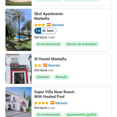
Skol Apartments
Marbella
Marbella
M. bom
7,8
Serviços
:
(+38)
Ar-condicionado
Serviço de lavandaria
Sl Hostel Marbella
Marbella
Serviços
:
(+8)
Elevador
Receção
Super Villa Near Beach
With Heated Pool
Marbella
Serviços
:
(+14)
Ar-condicionado
Aquecimento (grátis)