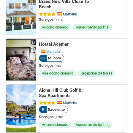
Brand New Villa Close To
Beach
Marbella
Serviços
:
(+11)
Ar-condicionado
Aquecimento (grátis)
Hostal Acemar
Marbella
M. bom
8,8
Serviços
:
(+5)
Aire Acondicionado
Recepción 24 horas
Aloha Hill Club Golf &
Spa Apartments
Marbella
Excelente
9
Serviços
:
(+70)
Ar-condicionado
Aquecimento (grátis)