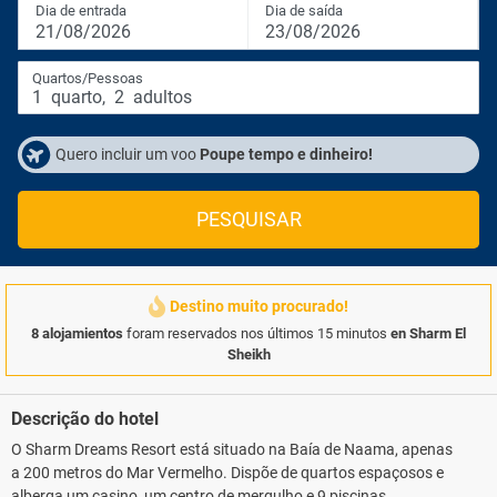
Dia de entrada
Dia de saída
21/08/2026
23/08/2026
Quartos/Pessoas
1
quarto
,
2
adultos
Quero incluir um voo
Poupe tempo e dinheiro!
PESQUISAR
Destino muito procurado!
8 alojamientos
foram reservados nos últimos 15 minutos
en Sharm El
Sheikh
Descrição do hotel
O Sharm Dreams Resort está situado na Baía de Naama, apenas
a 200 metros do Mar Vermelho. Dispõe de quartos espaçosos e
alberga um casino, um centro de mergulho e 9 piscinas.