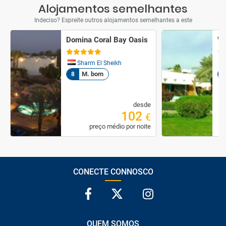
Alojamentos semelhantes
Indeciso? Espreite outros alojamentos semelhantes a este
Domina Coral Bay Oasis
V 
Sharm El Sheikh
M. bom
8
8,
desde
102
€
preço médio por noite
CONECTE CONNOSCO
QUEM SOMOS