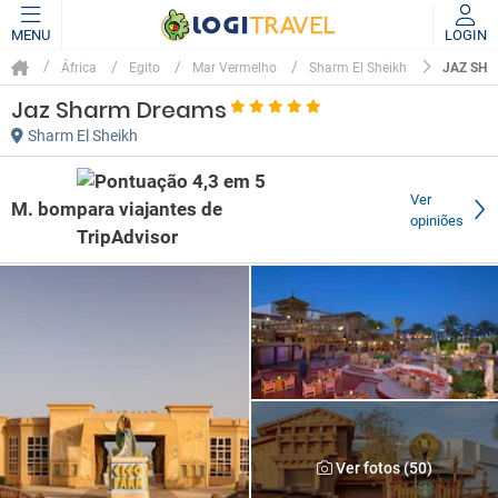
MENU
LOGIN
JAZ SH
África
Egito
Mar Vermelho
Sharm El Sheikh
Jaz Sharm Dreams
Sharm El Sheikh
Ver
M. bom
opiniões
Ver fotos (50)