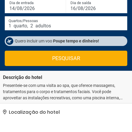
Dia de entrada
Dia de saída
14/08/2026
16/08/2026
Quartos/Pessoas
1
quarto
,
2
adultos
Quero incluir um voo
Poupe tempo e dinheiro!
PESQUISAR
Descrição do hotel
Presenteie-se com uma visita ao spa, que oferece massagens,
tratamentos para o corpo e tratamentos faciais. Você pode
aproveitar as instalações recreativas, como uma piscina interna,
uma sauna seca e uma academia. este hotel em estilo Art Déco
também oferece Wi-Fi de cortesia, serviços de concierge e
Localização do hotel
cabeleireiro.. As comodidades presentes incluem um business
center, check-in expresso e check-out expresso. Hotel possui um
espaço de 600 metros quadrados, contendo um centro de