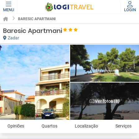
MENU
LOGIN
BARESIC APARTMANI
Baresic Apartmani
Zadar
Ver fotos (8)
Opiniões
Quartos
Localização
Serviços