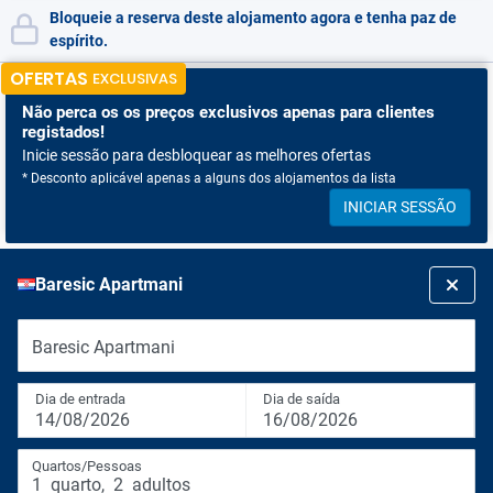
Bloqueie a reserva deste alojamento agora e tenha paz de
espírito.
OFERTAS
EXCLUSIVAS
Não perca os
os preços exclusivos apenas para clientes
registados!
Inicie sessão para desbloquear as melhores ofertas
* Desconto aplicável apenas a alguns dos alojamentos da lista
INICIAR SESSÃO
Baresic Apartmani
Baresic Apartmani
Dia de entrada
Dia de saída
14/08/2026
16/08/2026
Quartos/Pessoas
1
quarto
,
2
adultos