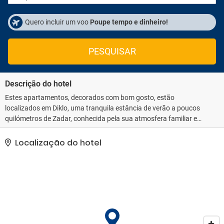
Quero incluir um voo
Poupe tempo e dinheiro!
PESQUISAR
Descrição do hotel
Estes apartamentos, decorados com bom gosto, estão
localizados em Diklo, uma tranquila estância de verão a poucos
quilómetros de Zadar, conhecida pela sua atmosfera familiar e
proximidade a instalações desportivas. Situados numa colina a
apenas 100 metros do mar, cada confortável apartamento de um
Localização do hotel
quarto possui cozinha, casa de banho privativa com duche, TV e
varanda com belas vistas para o mar. As comodidades incluem ar
condicionado individualmente controlado, acesso Wi-Fi e roupa de
cama e toalhas gratuitas. Estacionamento gratuito também
disponível no local. Por favor, note que não há receção 24 horas
por dia, 7 dias por semana, pelo que os hóspedes são gentilmente
solicitados a fornecer a sua hora de chegada estimada com pelo
menos 48 horas de antecedência.