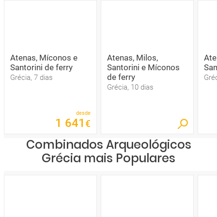
Atenas, Míconos e
Atenas, Milos,
Ate
Santorini de ferry
Santorini e Míconos
San
de ferry
Grécia, 7 dias
Gréc
Grécia, 10 dias
desde
1
641
€
Combinados Arqueológicos
Grécia mais Populares