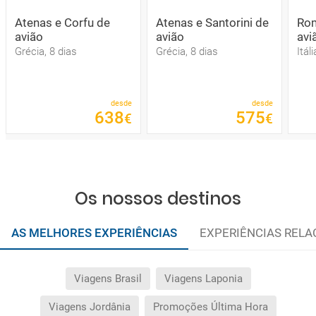
Atenas e Corfu de
Atenas e Santorini de
Rom
avião
avião
avi
Grécia, 8 dias
Grécia, 8 dias
Itál
desde
desde
638
575
€
€
Os nossos destinos
AS MELHORES EXPERIÊNCIAS
EXPERIÊNCIAS REL
Viagens Brasil
Viagens Laponia
Viagens Jordânia
Promoções Última Hora