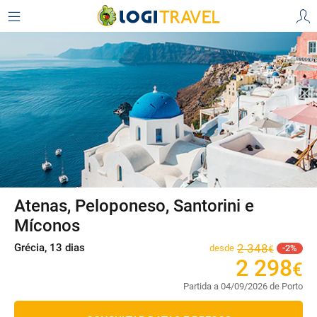
Atenas, Peloponeso, Santorini e
Míconos
Grécia, 13 dias
2
348
desde
2
€
2
298
€
Partida a 04/09/2026 de Porto