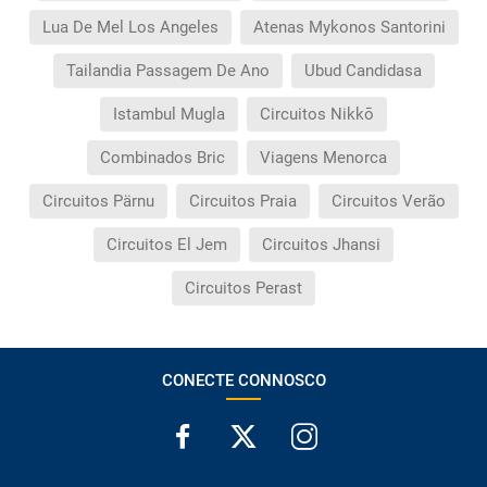
Lua De Mel Los Angeles
Atenas Mykonos Santorini
Tailandia Passagem De Ano
Ubud Candidasa
Istambul Mugla
Circuitos Nikkō
Combinados Bric
Viagens Menorca
Circuitos Pärnu
Circuitos Praia
Circuitos Verão
Circuitos El Jem
Circuitos Jhansi
Circuitos Perast
CONECTE CONNOSCO