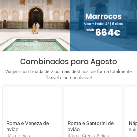
Combinados para Agosto
Viagem combinada de 2 ou mais destinos, de forma totalmente
flexível e personalizável
Roma e Veneza de
Roma e Santorini de
Náp
avião
avião
Itál
Itália, 7 dias
Itália e Grécia, 8 dias