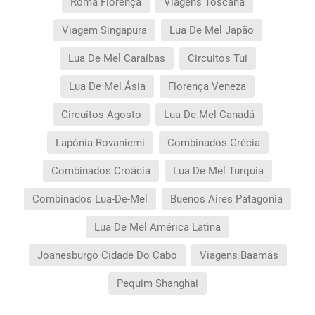
Roma Florença
Viagens Toscana
Viagem Singapura
Lua De Mel Japão
Lua De Mel Caraíbas
Circuitos Tui
Lua De Mel Ásia
Florença Veneza
Circuitos Agosto
Lua De Mel Canadá
Lapónia Rovaniemi
Combinados Grécia
Combinados Croácia
Lua De Mel Turquia
Combinados Lua-De-Mel
Buenos Aires Patagonia
Lua De Mel América Latina
Joanesburgo Cidade Do Cabo
Viagens Baamas
Pequim Shanghai