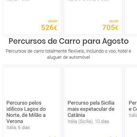
desde
desde
526
705
€
€
Percursos de Carro para Agosto
Percursos de carro totalmente flexíveis, incluindo o voo, hotel e
aluguer de automóvel
Percurso pelos
Percurso pela Sicília
Per
idílicos Lagos do
mais espetacular de
e C
Norte, de Milão a
Catânia
Itál
Verona
Itália (Sicília), 10 dias
Itália, 6 dias