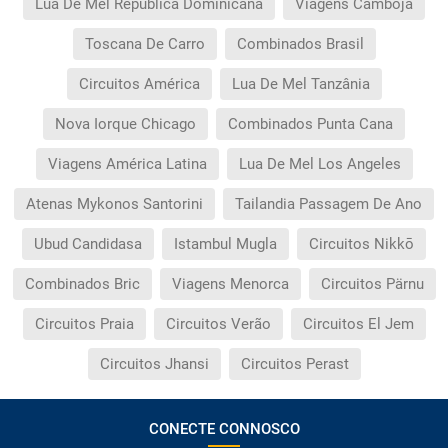
Lua De Mel República Dominicana
Viagens Camboja
Toscana De Carro
Combinados Brasil
Circuitos América
Lua De Mel Tanzânia
Nova Iorque Chicago
Combinados Punta Cana
Viagens América Latina
Lua De Mel Los Angeles
Atenas Mykonos Santorini
Tailandia Passagem De Ano
Ubud Candidasa
Istambul Mugla
Circuitos Nikkō
Combinados Bric
Viagens Menorca
Circuitos Pärnu
Circuitos Praia
Circuitos Verão
Circuitos El Jem
Circuitos Jhansi
Circuitos Perast
CONECTE CONNOSCO