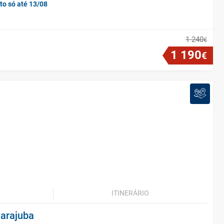
to só até 13/08
1
240
€
1
190
€
ITINERÁRIO
uarajuba