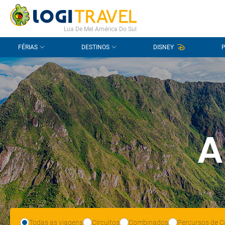
CONTACTO
PERGUNTAS FREQUENTES
Lua De Mel América Do Sul
FÉRIAS
DESTINOS
DISNEY
A
Todas as viagens
Circuitos
Combinados
Percursos de C