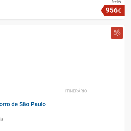
976
€
956
€
ITINERÁRIO
orro de São Paulo
ia