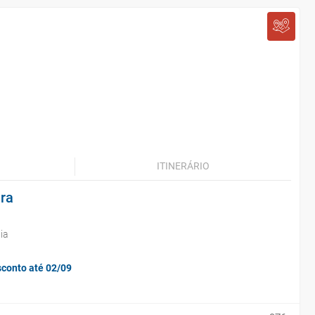
ITINERÁRIO
ara
ia
sconto até 02/09