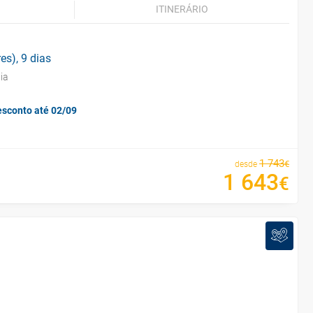
ITINERÁRIO
es), 9 dias
ia
esconto até 02/09
1
743
€
desde
1
643
€