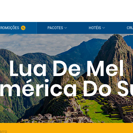
PROMOÇÕES
PACOTES
HOTÉIS
CRU
Lua De Mel
mérica Do S
arro