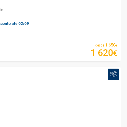
ia
sconto até 02/09
1
650
€
desde
1
620
€