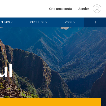
€
Origem
LISBOA (LIS)
PT
EUR
Crie uma conta
|
Aceder
ZEIROS
CIRCUITOS
VOOS
ul