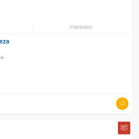
ITINERÁRIO
leza
ia