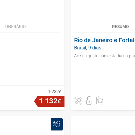
ITINERÁRIO
RESUMO
Rio de Janeiro e Forta
Brasil, 9 dias
Ao seu gosto com estadia na pra
1
232
€
1
132
€