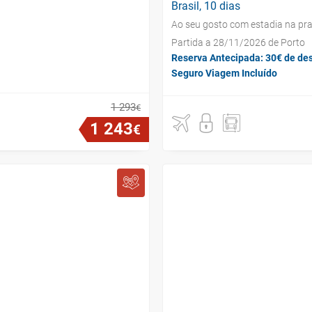
Brasil, 10 dias
Ao seu gosto com estadia na pra
Partida a 28/11/2026 de Porto
Reserva Antecipada: 30€ de de
Seguro Viagem Incluído
1
293
€
1
243
€