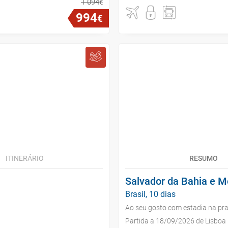
1
094
€
994
€
ITINERÁRIO
RESUMO
Salvador da Bahia e M
Brasil, 10 dias
Ao seu gosto com estadia na pra
Partida a 18/09/2026 de Lisboa