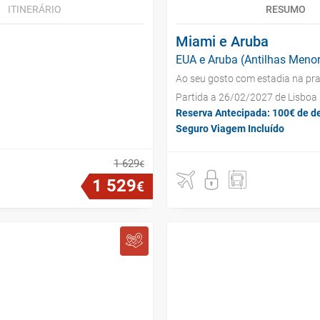
ITINERÁRIO
RESUMO
Miami e Aruba
EUA e Aruba (Antilhas Menor
Ao seu gosto com estadia na pra
Partida a 26/02/2027 de Lisboa
Reserva Antecipada: 100€ de d
Seguro Viagem Incluído
1
629
€
1
529
€