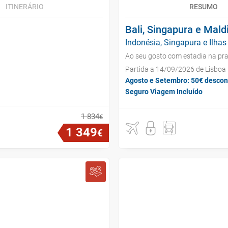
ITINERÁRIO
RESUMO
Bali, Singapura e Mald
Indonésia, Singapura e Ilhas 
Ao seu gosto com estadia na pra
Partida a 14/09/2026 de Lisboa
Agosto e Setembro: 50€ descon
Seguro Viagem Incluído
1
834
€
1
349
€