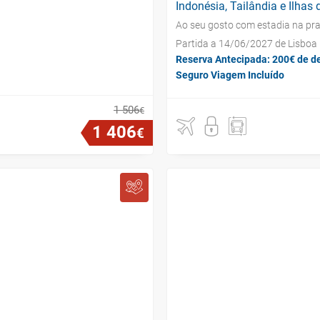
Indonésia, Tailândia e Ilhas 
Ao seu gosto com estadia na pra
Partida a 14/06/2027 de Lisboa
Reserva Antecipada: 200€ de d
Seguro Viagem Incluído
1
506
€
1
406
€