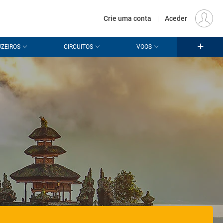
€
Origem
LISBOA (LIS)
PT
EUR
Crie uma conta
|
Aceder
ZEIROS
CIRCUITOS
VOOS