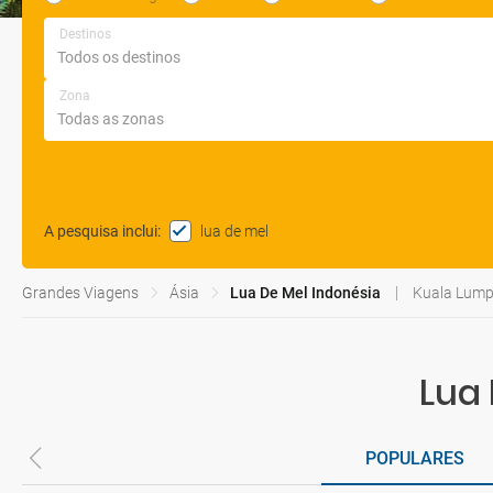
Destinos
Zona
lua de mel
A pesquisa inclui
:
Grandes Viagens
Ásia
Lua De Mel Indonésia
Kuala Lumpur
Lua 
POPULARES