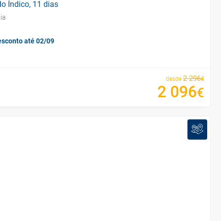
do Índico, 11 dias
ia
esconto até 02/09
2
296
€
desde
2
096
€