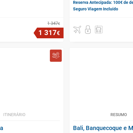
Reserva Antecipada: 100€ de d
Seguro Viagem Incluído
1
347
€
1
317
€
ITINERÁRIO
RESUMO
ra
Bali, Banquecoque e M