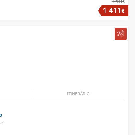
1
441
€
1
411
€
ITINERÁRIO
s
ia