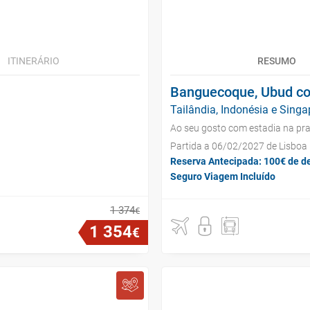
ITINERÁRIO
RESUMO
Banguecoque, Ubud com
Tailândia, Indonésia e Singa
Ao seu gosto com estadia na pra
Partida a 06/02/2027 de Lisboa
Reserva Antecipada: 100€ de d
Seguro Viagem Incluído
1
374
€
1
354
€