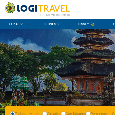
CONTACTO
PERGUNTAS FREQUENTES
Lua De Mel Indonésia
FÉRIAS
DESTINOS
DISNEY
Todas as viagens
Circuitos
Combinados
Percursos de C