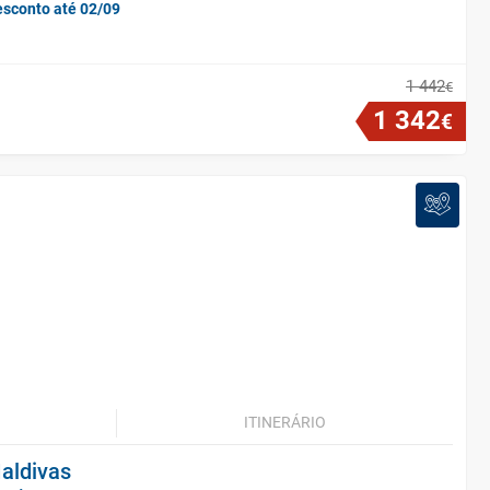
esconto até 02/09
1
442
€
1
342
€
ITINERÁRIO
aldivas