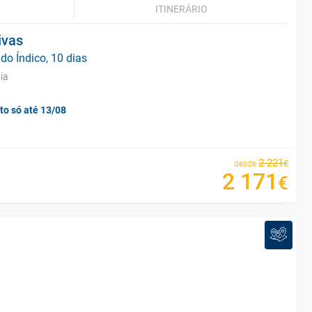
ITINERÁRIO
ivas
do Índico, 10 dias
ia
to só até 13/08
2
221
€
desde
2
171
€