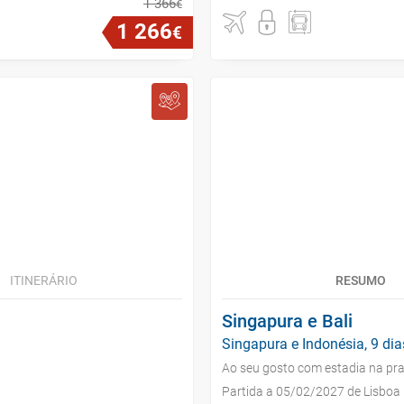
1
366
€
1
266
€
ITINERÁRIO
RESUMO
Singapura e Bali
Singapura e Indonésia, 9 dia
Ao seu gosto com estadia na pra
Partida a 05/02/2027 de Lisboa