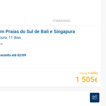
ITINERÁRIO
 Praias do Sul de Bali e Singapura
pura, 11 dias
ia
esconto até 02/09
1
605
€
desde
1
505
€