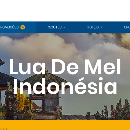
PROMOÇÕES
PACOTES
HOTÉIS
CRU
Lua De Mel
Indonésia
arro